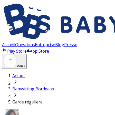
Panneau de gestion des cookies
Accueil
Questions
Entreprise
Blog
Presse
Play Store
App Store
Menu
Accueil
Babysitting Bordeaux
Garde régulière