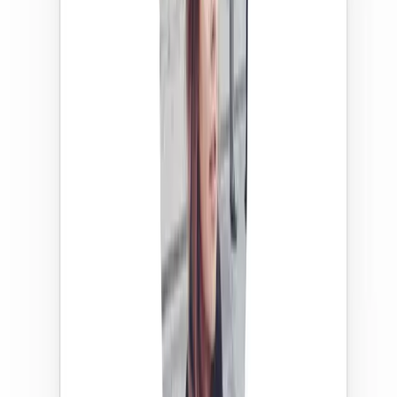
Solène
5,0
·
1144
babysittings
Avis et resumes sur le profil
Consultez la note moyenne et un resume des avis laisses
par les parents sur chaque profil.
Informations du profil
5,0
Résumé des avis
Léa est une babysitteuse investie : plusieurs parents
soulignent sa ponctualité et son sens de l'écoute avec les
enfants.
Support réactif
Une question ou un blocage ? Échangez par message
avec notre équipe, nous vous répondons rapidement.