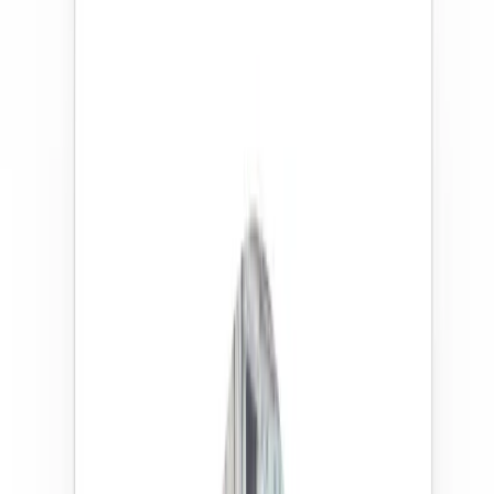
pour sa gestion efficace des enfants.
Résumé généré à partir des avis parents
Membre depuis 11 ans
Trouvez votre babysitter idéale en
3 étapes simples
Simple comme bonjour
Poster
Postez votre annonce gratuitement, nous notifions les
babysittors autour de chez vous.