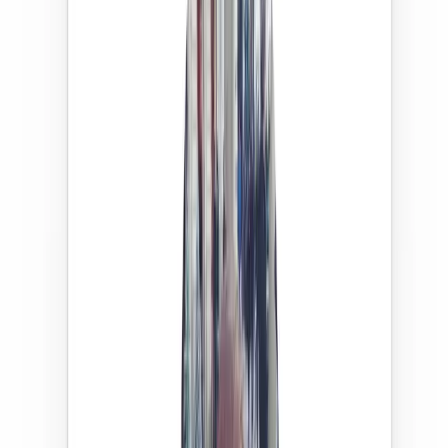
Commencer maintenant
Télécharger l'app
5,0
5,0
5,0
5,0
5,0