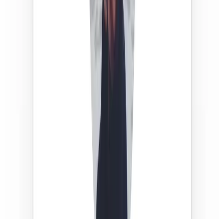
Identite verifiee
Chaque babysitter doit envoyer une piece d'identite avant
de pouvoir postuler a une annonce sur l'application.
Astrid
5,0
·
806
babysittings
Profils détaillés
Avis des familles, expérience et vérification d’identité :
consultez des informations transparentes pour faire
facilement votre choix.
L'avis des parents de la
communauté