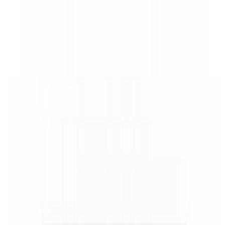
Anaïs
Paris
5,0
(242 babysittings)
Babysittor en Or
Anaïs est une babysitter très appréciée, reconnue pour
sa douceur, sa ponctualité et sa capacité à créer un lien
avec les enfants. Les parents soulignent sa fiabilité et son
professionnalisme, la recommandant sans hésitation.
Résumé généré à partir des avis parents
Membre depuis 8 ans
Sabrina
Paris
4,9
(302 babysittings)
Babysittor en Or
Sabrina est une babysitter très appréciée, reconnue pour
sa douceur, sa ponctualité et son excellent contact avec
les enfants. Les parents la recommandent vivement pour
sa capacité à rassurer et divertir les enfants durant les