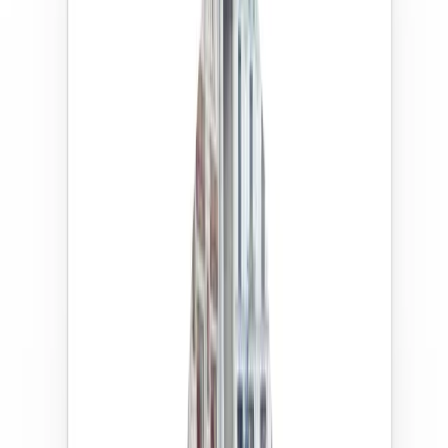
Réserver
Choisissez la perle rare parmi nos babysittors, y compris
ceux recommandés par vos proches.
Payer
Vous n’avez pas la monnaie ? Payez simplement votre
babysittor via l’application !
Trouver une garde d’enfants en
toute simplicité
Nous avons conçu Babysittor pour rendre la garde
d’enfants plus facile et plus transparente pour les
familles et les babysitters.