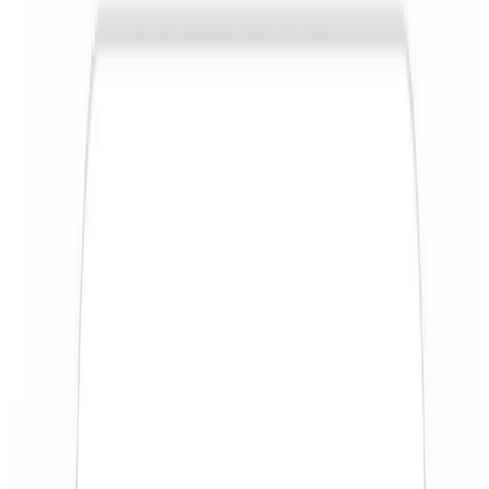
babysittings.
Résumé généré à partir des avis parents
Membre depuis 4 ans
Sirine
Paris
5,0
(398 babysittings)
Babysittor en Or
Sirine est une babysitter très appréciée, reconnue pour
sa douceur, son professionnalisme et sa capacité à
établir rapidement un lien de confiance avec les enfants.
Les parents soulignent sa ponctualité et son attention,
recommandant vivement ses services.
Résumé généré à partir des avis parents
Membre depuis 9 ans