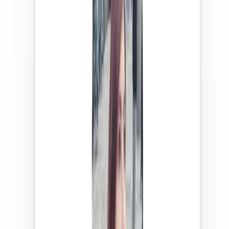
Babysitters proches de chez vous
Visualisez les profils autour de vous sur la carte et
reperez rapidement les babysitters disponibles dans
votre quartier.
Babysittings assures
Chaque babysitting confirme sur l'application est couvert
par une assurance responsabilite civile AXA.
Assuré par AXA
Babysitting confirmé