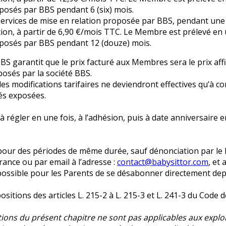
oposés par BBS pendant 6 (six) mois.
ervices de mise en relation proposée par BBS, pendant une
tion, à partir de 6,90 €/mois TTC. Le Membre est prélevé en
roposés par BBS pendant 12 (douze) mois.
BBS garantit que le prix facturé aux Membres sera le prix affi
osés par la société BBS.
es modifications tarifaires ne deviendront effectives qu’à co
és exposées.
 à régler en une fois, à l’adhésion, puis à date anniversair
r des périodes de même durée, sauf dénonciation par le Par
rance ou par email à l’adresse :
contact@babysittor.com
, et
t possible pour les Parents de se désabonner directement de
ositions des articles L. 215-2 à L. 215-3 et L. 241-3 du Cod
ions du présent chapitre ne sont pas applicables aux exploi