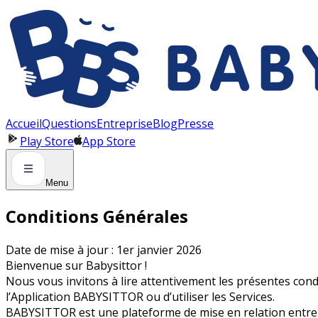
Panneau de gestion des cookies
Accueil
Questions
Entreprise
Blog
Presse
Play Store
App Store
Menu
Conditions Générales
Date de mise à jour : 1er janvier 2026
Bienvenue sur Babysittor !
Nous vous invitons à lire attentivement les présentes condit
l’Application BABYSITTOR ou d’utiliser les Services.
BABYSITTOR est une plateforme de mise en relation entre pa