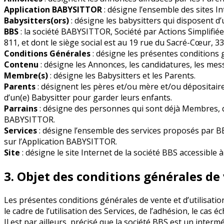
Application BABYSITTOR
: désigne l’ensemble des sites In
Babysitters(ors)
: désigne les babysitters qui disposent 
BBS
: la société BABYSITTOR, Société par Actions Simplifi
811, et dont le siège social est au 19 rue du Sacré-Cœur, 
Conditions Générales
: désigne les présentes conditions g
Contenu
: désigne les Annonces, les candidatures, les me
Membre(s)
: désigne les Babysitters et les Parents.
Parents
: désignent les pères et/ou mère et/ou dépositaire
d’un(e) Babysitter pour garder leurs enfants.
Parrains
: désigne des personnes qui sont déjà Membres, q
BABYSITTOR.
Services
: désigne l’ensemble des services proposés par B
sur l’Application BABYSITTOR.
Site
: désigne le site Internet de la société BBS accessible 
3. Objet des conditions générales de 
Les présentes conditions générales de vente et d’utilisatio
le cadre de l’utilisation des Services, de l’adhésion, le ca
Il est par ailleurs, précisé que la société BBS est un inter