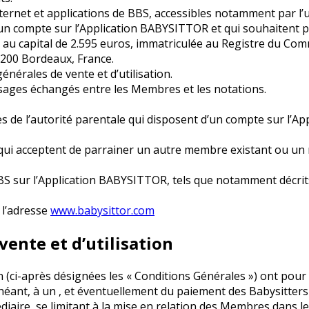
ternet et applications de BBS, accessibles notamment par l’u
d’un compte sur l’Application BABYSITTOR et qui souhaitent p
ée au capital de 2.595 euros, immatriculée au Registre du C
33200 Bordeaux, France.
énérales de vente et d’utilisation.
ssages échangés entre les Membres et les notations.
s de l’autorité parentale qui disposent d’un compte sur l’Ap
ui acceptent de parrainer un autre membre existant ou un 
BS sur l’Application BABYSITTOR, tels que notamment décrits
à l’adresse
www.babysittor.com
vente et d’utilisation
n (ci-après désignées les « Conditions Générales ») ont pour
s échéant, à un , et éventuellement du paiement des Babysitter
médiaire, se limitant à la mise en relation des Membres dans l