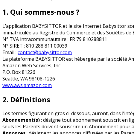
1. Qui sommes-nous ?
L’application BABYSITTOR et le site Internet Babysittor sont
immatriculée au Registre du Commerce et des Sociétés de B
N° TVA intracommunautaire : FR 79 810288811
N° SIRET : 810 288 811 00039
Email :
contact@babysittor.com
La plateforme BABYSITTOR est hébergée par la société Amaz
Amazon Web Services, Inc.
P.O. Box 81226
Seattle, WA 98108-1226
www.aws.amazon.com
2. Définitions
Les termes figurant en gras ci-dessous, auront, dans l’intég
Abonnement(s)
: désigne tout abonnement souscrit en li
seuls les Parents doivent souscrire un Abonnement pour acc
Annonces
: désignent les annonces diffusées par les Paren