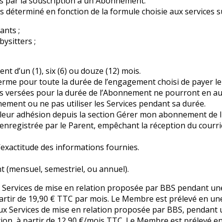
es par la souscription à un Abonnement.
déterminé en fonction de la formule choisie aux services su
ants ;
ysitters ;
t d’un (1), six (6) ou douze (12) mois.
me pour toute la durée de l’engagement choisi de payer le 
s versées pour la durée de l’Abonnement ne pourront en a
nement ou ne pas utiliser les Services pendant sa durée.
 leur adhésion depuis la section Gérer mon abonnement de l'
t enregistrée par le Parent, empêchant la réception du courri
’exactitude des informations fournies.
t (mensuel, semestriel, ou annuel).
Services de mise en relation proposée par BBS pendant une
artir de 19,90 € TTC par mois. Le Membre est prélevé en une 
x Services de mise en relation proposée par BBS, pendant u
tion, à partir de 12,90 €/mois TTC. Le Membre est prélevé e