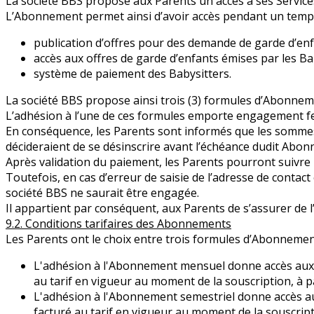
La société BBS propose aux Parents un accès à ses Servic
L’Abonnement permet ainsi d’avoir accès pendant un temps 
publication d’offres pour des demande de garde d’enf
accès aux offres de garde d’enfants émises par les Bab
système de paiement des Babysitters.
La société BBS propose ainsi trois (3) formules d’Abonnemen
L’adhésion à l’une de ces formules emporte engagement fer
En conséquence, les Parents sont informés que les somme
décideraient de se désinscrire avant l’échéance dudit Abon
Après validation du paiement, les Parents pourront suivre
Toutefois, en cas d’erreur de saisie de l’adresse de contac
société BBS ne saurait être engagée.
Il appartient par conséquent, aux Parents de s’assurer de l
9.2. Conditions tarifaires des Abonnements
Les Parents ont le choix entre trois formules d’Abonnemen
L'adhésion à l'Abonnement mensuel donne accès aux 
au tarif en vigueur au moment de la souscription, à p
L'adhésion à l'Abonnement semestriel donne accès au
facturé au tarif en vigueur au moment de la souscrip