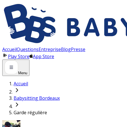
Panneau de gestion des cookies
Accueil
Questions
Entreprise
Blog
Presse
Play Store
App Store
Menu
Accueil
Babysitting Bordeaux
Garde régulière