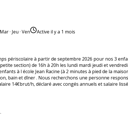
 Mar · Jeu · Ven
Active
il y a 1 mois
s périscolaire à partir de septembre 2026 pour nos 3 enfan
petite section) de 16h à 20h les lundi mardi jeudi et vendredi
 enfants à l école Jean Racine (à 2 minutes à pied de la mais
ison, bain et dîner . Nous recherchons une personne responsab
ire 14€brut/h, déclaré avec congés annuels et salaire lissé
.