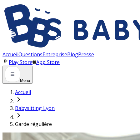
Panneau de gestion des cookies
Accueil
Questions
Entreprise
Blog
Presse
Play Store
App Store
Menu
Accueil
Babysitting Lyon
Garde régulière