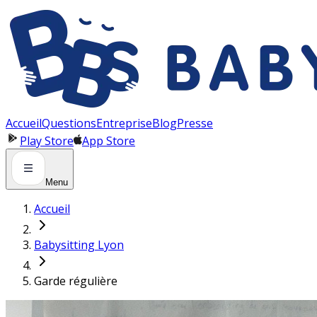
Panneau de gestion des cookies
Accueil
Questions
Entreprise
Blog
Presse
Play Store
App Store
Menu
Accueil
Babysitting Lyon
Garde régulière