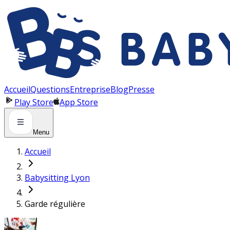
Panneau de gestion des cookies
Accueil
Questions
Entreprise
Blog
Presse
Play Store
App Store
Menu
Accueil
Babysitting Lyon
Garde régulière