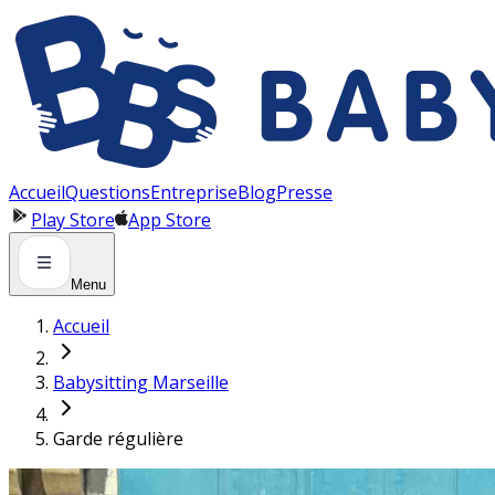
Panneau de gestion des cookies
Accueil
Questions
Entreprise
Blog
Presse
Play Store
App Store
Menu
Accueil
Babysitting Marseille
Garde régulière