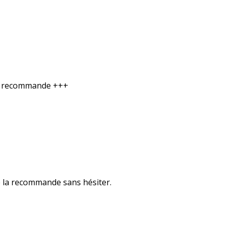
t une super baby sitter, très sérieuse et flexible. Je recommande +++
Je la recommande sans hésiter.