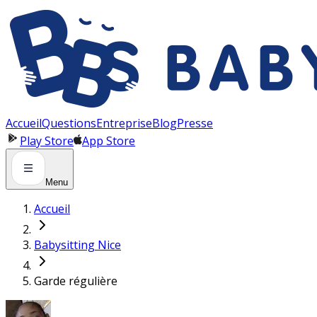
Panneau de gestion des cookies
Accueil
Questions
Entreprise
Blog
Presse
Play Store
App Store
Menu
Accueil
Babysitting Nice
Garde régulière