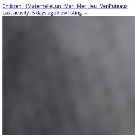
Children
:
1
Maternelle
Lun · Mar · Mer · Jeu · Ven
Puteaux
Last activity
:
5 days ago
View listing
→