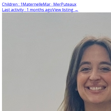
Children
:
1
Maternelle
Mar · Mer
Puteaux
Last activity
:
1 months ago
View listing
→