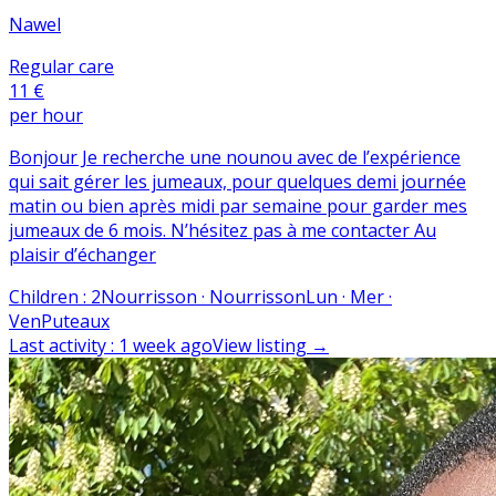
Nawel
Regular care
11 €
per hour
Bonjour Je recherche une nounou avec de l’expérience
qui sait gérer les jumeaux, pour quelques demi journée
matin ou bien après midi par semaine pour garder mes
jumeaux de 6 mois. N’hésitez pas à me contacter Au
plaisir d’échanger
Children
:
2
Nourrisson · Nourrisson
Lun · Mer ·
Ven
Puteaux
Last activity
:
1 week ago
View listing
→