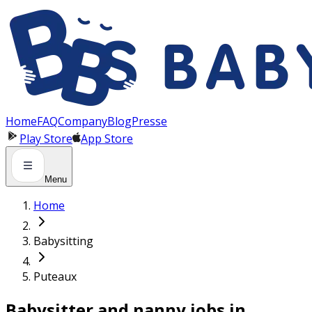
Panneau de gestion des cookies
Home
FAQ
Company
Blog
Presse
Play Store
App Store
Menu
Home
Babysitting
Puteaux
Babysitter and nanny jobs in