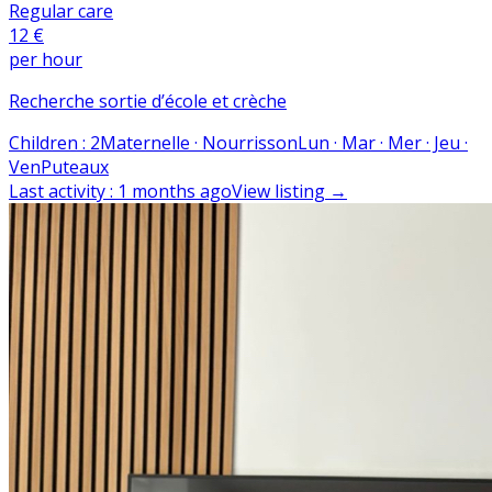
Regular care
12 €
per hour
Recherche sortie d’école et crèche
Children
:
2
Maternelle · Nourrisson
Lun · Mar · Mer · Jeu ·
Ven
Puteaux
Last activity
:
1 months ago
View listing
→