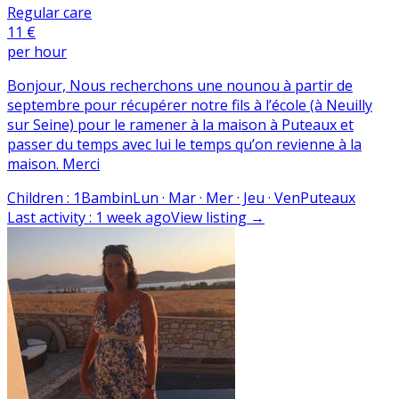
Regular care
11 €
per hour
Bonjour, Nous recherchons une nounou à partir de
septembre pour récupérer notre fils à l’école (à Neuilly
sur Seine) pour le ramener à la maison à Puteaux et
passer du temps avec lui le temps qu’on revienne à la
maison. Merci
Children
:
1
Bambin
Lun · Mar · Mer · Jeu · Ven
Puteaux
Last activity
:
1 week ago
View listing
→