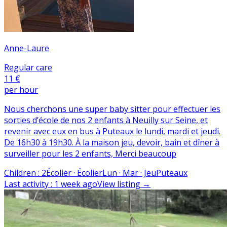
Anne-Laure
Regular care
11 €
per hour
Nous cherchons une super baby sitter pour effectuer les
sorties d’école de nos 2 enfants à Neuilly sur Seine, et
revenir avec eux en bus à Puteaux le lundi, mardi et jeudi.
De 16h30 à 19h30. À la maison jeu, devoir, bain et dîner à
surveiller pour les 2 enfants, Merci beaucoup
Children
:
2
Écolier · Écolier
Lun · Mar · Jeu
Puteaux
Last activity
:
1 week ago
View listing
→