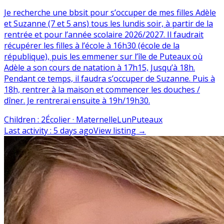
Je recherche une bbsit pour s’occuper de mes filles Adèle
et Suzanne (7 et 5 ans) tous les lundis soir, à partir de la
rentrée et pour l’année scolaire 2026/2027. Il faudrait
récupérer les filles à l’école à 16h30 (école de la
république), puis les emmener sur l’île de Puteaux où
Adèle a son cours de natation à 17h15, Jusqu’à 18h.
Pendant ce temps, il faudra s’occuper de Suzanne. Puis à
18h, rentrer à la maison et commencer les douches /
dîner. Je rentrerai ensuite à 19h/19h30.
Children
:
2
Écolier · Maternelle
Lun
Puteaux
Last activity
:
5 days ago
View listing
→