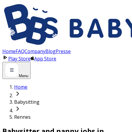
Panneau de gestion des cookies
Home
FAQ
Company
Blog
Presse
Play Store
App Store
Menu
Home
Babysitting
Rennes
Babysitter and nanny jobs in