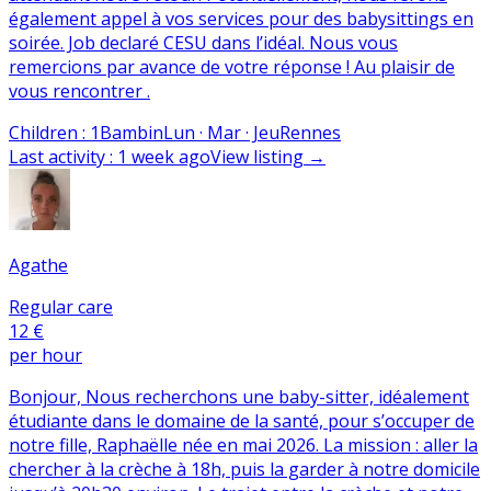
également appel à vos services pour des babysittings en
soirée. Job declaré CESU dans l’idéal. Nous vous
remercions par avance de votre réponse ! Au plaisir de
vous rencontrer .
Children
:
1
Bambin
Lun · Mar · Jeu
Rennes
Last activity
:
1 week ago
View listing
→
Agathe
Regular care
12 €
per hour
Bonjour, Nous recherchons une baby-sitter, idéalement
étudiante dans le domaine de la santé, pour s’occuper de
notre fille, Raphaëlle née en mai 2026. La mission : aller la
chercher à la crèche à 18h, puis la garder à notre domicile