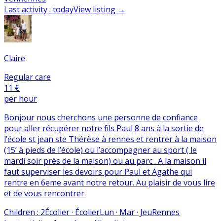
Last activity
:
today
View listing
→
Claire
Regular care
11 €
per hour
Bonjour nous cherchons une personne de confiance
pour aller récupérer notre fils Paul 8 ans à la sortie de
l’école st jean ste Thérèse à rennes et rentrer à la maison
(15’ à pieds de l’école) ou l’accompagner au sport ( le
mardi soir près de la maison) ou au parc . A la maison il
faut superviser les devoirs pour Paul et Agathe qui
rentre en 6eme avant notre retour. Au plaisir de vous lire
et de vous rencontrer.
Children
:
2
Écolier · Écolier
Lun · Mar · Jeu
Rennes