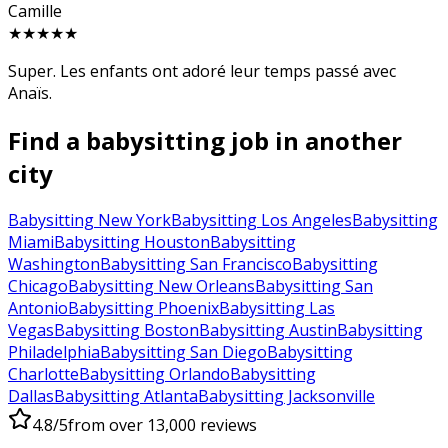
Camille
★★★★★
Super. Les enfants ont adoré leur temps passé avec
Anaïs.
Find a babysitting job in another
city
Babysitting New York
Babysitting Los Angeles
Babysitting
Miami
Babysitting Houston
Babysitting
Washington
Babysitting San Francisco
Babysitting
Chicago
Babysitting New Orleans
Babysitting San
Antonio
Babysitting Phoenix
Babysitting Las
Vegas
Babysitting Boston
Babysitting Austin
Babysitting
Philadelphia
Babysitting San Diego
Babysitting
Charlotte
Babysitting Orlando
Babysitting
Dallas
Babysitting Atlanta
Babysitting Jacksonville
4.8/5
from over 13,000 reviews