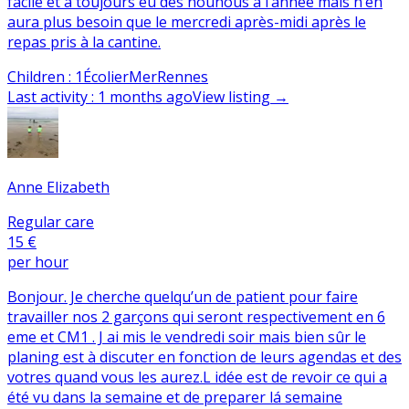
facile et a toujours eu des nounous à l’année mais n’en
aura plus besoin que le mercredi après-midi après le
repas pris à la cantine.
Children
:
1
Écolier
Mer
Rennes
Last activity
:
1 months ago
View listing
→
Anne Elizabeth
Regular care
15 €
per hour
Bonjour. Je cherche quelqu’un de patient pour faire
travailler nos 2 garçons qui seront respectivement en 6
eme et CM1 . J ai mis le vendredi soir mais bien sûr le
planing est à discuter en fonction de leurs agendas et des
votres quand vous les aurez.L idée est de revoir ce qui a
été vu dans la semaine et de preparer lá semaine