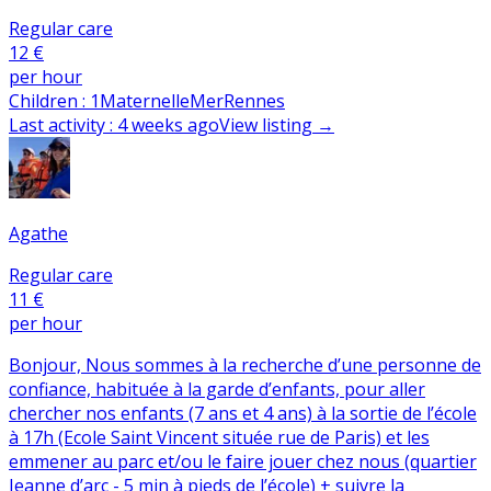
Regular care
12 €
per hour
Children
:
1
Maternelle
Mer
Rennes
Last activity
:
4 weeks ago
View listing
→
Agathe
Regular care
11 €
per hour
Bonjour, Nous sommes à la recherche d’une personne de
confiance, habituée à la garde d’enfants, pour aller
chercher nos enfants (7 ans et 4 ans) à la sortie de l’école
à 17h (Ecole Saint Vincent située rue de Paris) et les
emmener au parc et/ou le faire jouer chez nous (quartier
Jeanne d’arc - 5 min à pieds de l’école) + suivre la