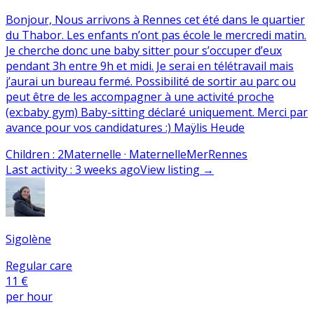
Bonjour, Nous arrivons à Rennes cet été dans le quartier
du Thabor. Les enfants n’ont pas école le mercredi matin.
Je cherche donc une baby sitter pour s’occuper d’eux
pendant 3h entre 9h et midi. Je serai en télétravail mais
j’aurai un bureau fermé. Possibilité de sortir au parc ou
peut être de les accompagner à une activité proche
(ex:baby gym) Baby-sitting déclaré uniquement. Merci par
avance pour vos candidatures :) Maÿlis Heude
Children
:
2
Maternelle · Maternelle
Mer
Rennes
Last activity
:
3 weeks ago
View listing
→
Sigolène
Regular care
11 €
per hour