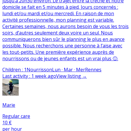
jusqu’à 20h30 environ. Le trajet entre la crèche et notre
domicile se fait en 5 minutes à pied. Jours concernés :
lundi et/ou mardi et/ou mercredi. En raison de mon
activité professionnelle, mon planning est variable.
Certaines semaines, nous aurons besoin de vous les trois
soirs, d’autres seulement deux voire un seul. Nous
communiquerons bien sûr le planning le plus en avance
possible. Nous recherchons une personne à l’aise avec
les tout-petits. Une première expérience auprès de
nourrissons ou de jeunes enfants est un vrai plus 🙂.
Children
:
1
Nourrisson
Lun · Mar · Mer
Rennes
Last activity
:
1 week ago
View listing
→
Marie
Regular care
10 €
per hour