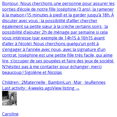
Bonjour, Nous cherchons une personne pour assurer les
sorties d’école de notre fille Joséphine (3 ans), la ramener
à la maison (15 minutes à pied) et la garder jusqu’à 18h. À
discuter avec vous : la possibilité d’alller chercher
également sa petite sœur à la crèche certains soirs ; la
possibilité d’ajouter 2h de ménage par semaine si cela
vous intéresse (par exemple de 14h15 à 16h15 avant
d’aller à l’école). Nous cherchons quelqu’un prêt à
s’engager à l’année avec nous, avec la signature d’un
contrat. Joséphine est une petite fille très facile, qui aime
lire, s’occuper de ses poupées et faire des jeux de société.
N’hésitez pas à me contacter pour échanger, merci
beaucoup ! Sigolène et Nicolas
Children
:
2
Maternelle · Bambin
Lun · Mar · Jeu
Rennes
Last activity
:
4 weeks ago
View listing
→
Caroline