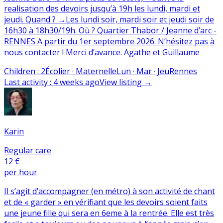
realisation des devoirs jusqu’à 19h les lundi, mardi et
jeudi. Quand ? →Les lundi soir, mardi soir et jeudi soir de
16h30 à 18h30/19h. Où ? Quartier Thabor / Jeanne d’arc -
RENNES A partir du 1er septembre 2026. N’hésitez pas à
nous contacter ! Merci d’avance. Agathe et Guillaume
Children
:
2
Écolier · Maternelle
Lun · Mar · Jeu
Rennes
Last activity
:
4 weeks ago
View listing
→
Karin
Regular care
12 €
per hour
Il s’agit d’accompagner (en métro) à son activité de chant
et de « garder » en vérifiant que les devoirs soient faits
une jeune fille qui sera en 6eme à la rentrée. Elle est très