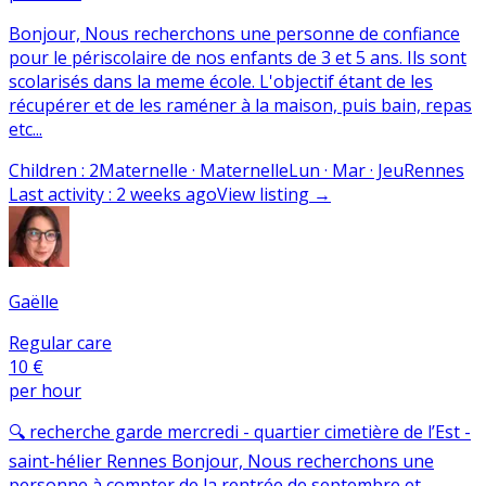
Bonjour, Nous recherchons une personne de confiance
pour le périscolaire de nos enfants de 3 et 5 ans. Ils sont
scolarisés dans la meme école. L'objectif étant de les
récupérer et de les raméner à la maison, puis bain, repas
etc...
Children
:
2
Maternelle · Maternelle
Lun · Mar · Jeu
Rennes
Last activity
:
2 weeks ago
View listing
→
Gaëlle
Regular care
10 €
per hour
🔍 recherche garde mercredi - quartier cimetière de l’Est -
saint-hélier Rennes Bonjour, Nous recherchons une
personne à compter de la rentrée de septembre et