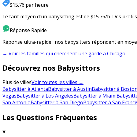
$15.76 par heure
Le tarif moyen d'un babysitting est de $15.76/h. Des profil
Réponse Rapide
Réponse ultra-rapide : nos babysitters répondent en moye
→ Voir les familles qui cherchent une garde à
Chicago
Découvrez nos Babysittors
Plus de villes
Voir toutes les villes →
Babysitter à Atlanta
Babysitter à Austin
Babysitter à Bosto
Vegas
Babysitter à Los Angeles
Babysitter à Miami
Babysitt
San Antonio
Babysitter à San Diego
Babysitter à San Franci
Les Questions Fréquentes