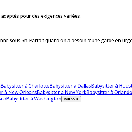
s adaptés pour des exigences variées.
nne sous 5h. Parfait quand on a besoin d'une garde en urge
n
Babysitter à Charlotte
Babysitter à Dallas
Babysitter à Hous
er à New Orleans
Babysitter à New York
Babysitter à Orland
sco
Babysitter à Washington
Voir tous