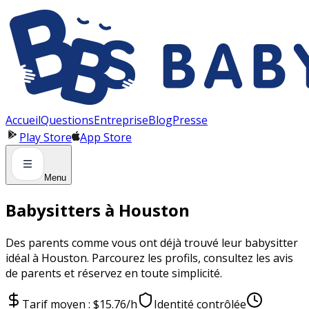
Panneau de gestion des cookies
Accueil
Questions
Entreprise
Blog
Presse
Play Store
App Store
Menu
Babysitters à Houston
Des parents comme vous ont déjà trouvé leur babysitter
idéal à Houston. Parcourez les profils, consultez les avis
de parents et réservez en toute simplicité.
Tarif moyen : $15.76/h
Identité contrôlée