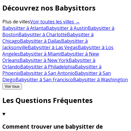
Découvrez nos Babysittors
Plus de villes
Voir toutes les villes →
Babysitter à Atlanta
Babysitter à Austin
Babysitter à
Boston
Babysitter à Charlotte
Babysitter à
Chicago
Babysitter à Dallas
Babysitter à
Jacksonville
Babysitter à Las Vegas
Babysitter à Los
Angeles
Babysitter à Miami
Babysitter à New
Orleans
Babysitter à New York
Babysitter à
Orlando
Babysitter à Philadelphia
Babysitter à
Phoenix
Babysitter à San Antonio
Babysitter à San
Diego
Babysitter à San Francisco
Babysitter à Washington
Voir tous
Les Questions Fréquentes
Comment trouver une babysitter de