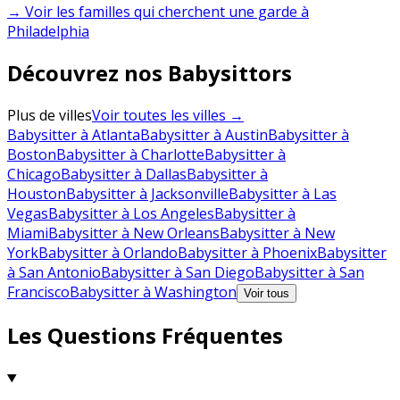
→ Voir les familles qui cherchent une garde à
Philadelphia
Découvrez nos Babysittors
Plus de villes
Voir toutes les villes →
Babysitter à Atlanta
Babysitter à Austin
Babysitter à
Boston
Babysitter à Charlotte
Babysitter à
Chicago
Babysitter à Dallas
Babysitter à
Houston
Babysitter à Jacksonville
Babysitter à Las
Vegas
Babysitter à Los Angeles
Babysitter à
Miami
Babysitter à New Orleans
Babysitter à New
York
Babysitter à Orlando
Babysitter à Phoenix
Babysitter
à San Antonio
Babysitter à San Diego
Babysitter à San
Francisco
Babysitter à Washington
Voir tous
Les Questions Fréquentes