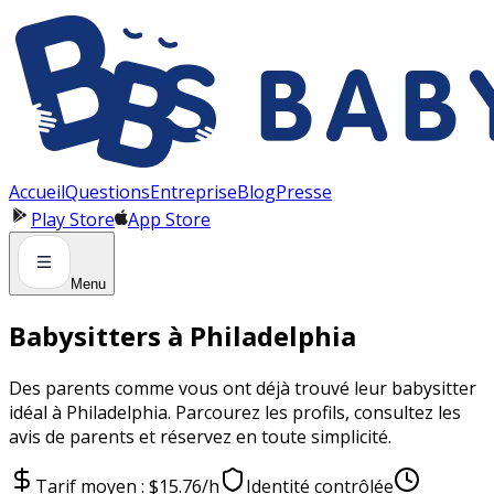
Panneau de gestion des cookies
Accueil
Questions
Entreprise
Blog
Presse
Play Store
App Store
Menu
Babysitters à Philadelphia
Des parents comme vous ont déjà trouvé leur babysitter
idéal à Philadelphia. Parcourez les profils, consultez les
avis de parents et réservez en toute simplicité.
Tarif moyen : $15.76/h
Identité contrôlée