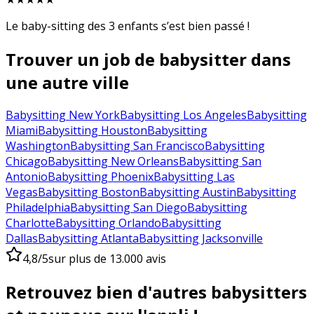
Le baby-sitting des 3 enfants s’est bien passé !
Trouver un job de babysitter dans
une autre ville
Babysitting New York
Babysitting Los Angeles
Babysitting
Miami
Babysitting Houston
Babysitting
Washington
Babysitting San Francisco
Babysitting
Chicago
Babysitting New Orleans
Babysitting San
Antonio
Babysitting Phoenix
Babysitting Las
Vegas
Babysitting Boston
Babysitting Austin
Babysitting
Philadelphia
Babysitting San Diego
Babysitting
Charlotte
Babysitting Orlando
Babysitting
Dallas
Babysitting Atlanta
Babysitting Jacksonville
4,8/5
sur plus de 13.000 avis
Retrouvez bien d'autres babysitters