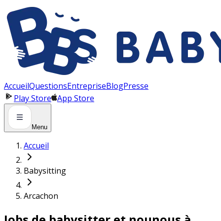
Panneau de gestion des cookies
Accueil
Questions
Entreprise
Blog
Presse
Play Store
App Store
Menu
Accueil
Babysitting
Arcachon
Jobs de babysitter et nounous à