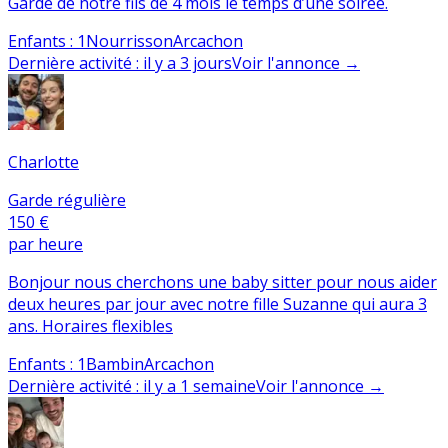
Garde de notre fils de 4 mois le temps d’une soirée.
Enfants
:
1
Nourrisson
Arcachon
Dernière activité
:
il y a 3 jours
Voir l'annonce
→
Charlotte
Garde régulière
150 €
par heure
Bonjour nous cherchons une baby sitter pour nous aider
deux heures par jour avec notre fille Suzanne qui aura 3
ans. Horaires flexibles
Enfants
:
1
Bambin
Arcachon
Dernière activité
:
il y a 1 semaine
Voir l'annonce
→