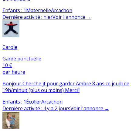
Enfants
:
1
Maternelle
Arcachon
Dernière activité
:
hier
Voir l'annonce
→
Carole
Garde ponctuelle
10 €
par heure
Bonjour Cherche jf pour garder Ambre 8 ans ce jeudi de
19h/minuit (plus ou moins) Merci!!
Enfants
:
1
Écolier
Arcachon
Dernière activité
:
il y a 2 jours
Voir l'annonce
→