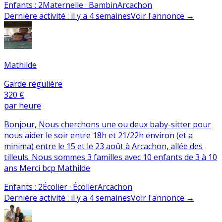
Enfants
:
2
Maternelle · Bambin
Arcachon
Dernière activité
:
il y a 4 semaines
Voir l'annonce
→
Mathilde
Garde régulière
320 €
par heure
Bonjour, Nous cherchons une ou deux baby-sitter pour
nous aider le soir entre 18h et 21/22h environ (et a
minima) entre le 15 et le 23 août à Arcachon, allée des
tilleuls. Nous sommes 3 familles avec 10 enfants de 3 à 10
ans Merci bcp Mathilde
Enfants
:
2
Écolier · Écolier
Arcachon
Dernière activité
:
il y a 4 semaines
Voir l'annonce
→