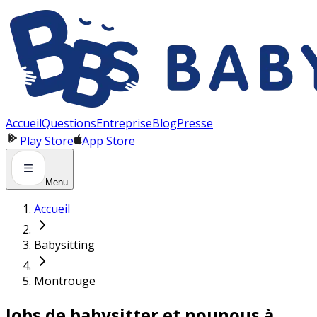
Panneau de gestion des cookies
Accueil
Questions
Entreprise
Blog
Presse
Play Store
App Store
Menu
Accueil
Babysitting
Montrouge
Jobs de babysitter et nounous à