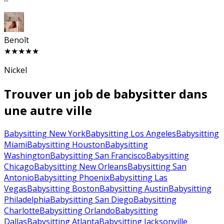
Benoît
★★★★★
Nickel
Trouver un job de babysitter dans
une autre ville
Babysitting New York
Babysitting Los Angeles
Babysitting
Miami
Babysitting Houston
Babysitting
Washington
Babysitting San Francisco
Babysitting
Chicago
Babysitting New Orleans
Babysitting San
Antonio
Babysitting Phoenix
Babysitting Las
Vegas
Babysitting Boston
Babysitting Austin
Babysitting
Philadelphia
Babysitting San Diego
Babysitting
Charlotte
Babysitting Orlando
Babysitting
Dallas
Babysitting Atlanta
Babysitting Jacksonville