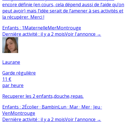
encore définie (en cours, cela dépend aussi de l’aide qu’on
peut avoir) mais l’idée serait de l’amener à ses activités et
la récupérer. Merci !
Enfants
:
1
Maternelle
Mer
Montrouge
Dernière activité
:
il y a 2 mois
Voir l'annonce
→
Laurane
Garde régulière
11 €
par heure
Recuperer les 2 enfants,douche,repas.
Enfants
:
2
Écolier · Bambin
Lun · Mar · Mer · Jeu ·
Ven
Montrouge
Dernière activité
:
il y a 2 mois
Voir l'annonce
→