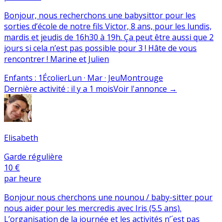
Bonjour, nous recherchons une babysittor pour les
sorties d’école de notre fils Victor, 8 ans, pour les lundis,
mardis et jeudis de 16h30 à 19h. Ça peut être aussi que 2
jours si cela n’est pas possible pour 3 ! Hâte de vous
rencontrer ! Marine et Julien
Enfants
:
1
Écolier
Lun · Mar · Jeu
Montrouge
Dernière activité
:
il y a 1 mois
Voir l'annonce
→
Elisabeth
Garde régulière
10 €
par heure
Bonjour nous cherchons une nounou / baby-sitter pour
nous aider pour les mercredis avec Iris (5.5 ans).
L’organisation de la journée et les activités n’´est pas