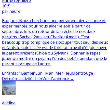
Garde régulière
10 €
par heure
Bonjour, Nous cherchons une personne bienveillante et
expérimentée pour nous aider le soir à partir de
septembre, lors du retour de la crèche de nos deux
garçons : Sacha ( 2ans ) et Charlie (4 mois). C’est
beaucoup trop compliqué de s’occuper tout seul des deux
enfants le soir. L'idée est de faire un travail d'équipe avec
le parent présent (Chloé ou Sylvain) : Donner le repas,
jouer ou mettre en pyjama l'un des bébés pendant que le
parent s'occupe de l'autre.
Enfants
:
1
Bambin
Lun · Mar · Mer · Jeu
Montrouge
Dernière activité
:
hier
Voir l'annonce
→
Adeline