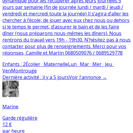
dynamique pour les récupérer après leurs journées 5
jours par semaine (fin de journée lundi / mardi / jeudi /
vendredi et mercredi toute la journée) Il s’agira d’aller les
chercher à l’école, de jouer avec eux chez nous ou dehors
si le temps le permet, d’assurer le bain et de les faire
dîner (nous préparons nous-mêmes les dîners). Nous
rentrons du travail vers 19h - 19h30. N’hésitez pas à nous
contacter pour plus de renseignements. Merci pour vos
réponses, Camille et Martin 0680509076 / 0689529778
Enfants
:
2
Écolier · Maternelle
Lun · Mar · Mer · Jeu ·
Ven
Montrouge
Dernière activité
:
il y a 5 jours
Voir l'annonce
→
Marine
Garde régulière
12 €
par heure