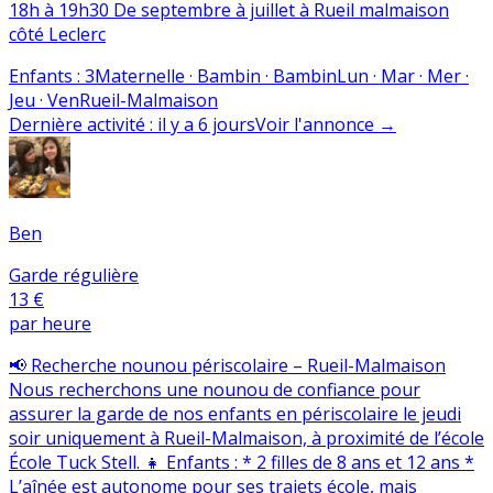
18h à 19h30 De septembre à juillet à Rueil malmaison
côté Leclerc
Enfants
:
3
Maternelle · Bambin · Bambin
Lun · Mar · Mer ·
Jeu · Ven
Rueil-Malmaison
Dernière activité
:
il y a 6 jours
Voir l'annonce
→
Ben
Garde régulière
13 €
par heure
📢 Recherche nounou périscolaire – Rueil-Malmaison
Nous recherchons une nounou de confiance pour
assurer la garde de nos enfants en périscolaire le jeudi
soir uniquement à Rueil-Malmaison, à proximité de l’école
École Tuck Stell. 👧 Enfants : * 2 filles de 8 ans et 12 ans *
L’aînée est autonome pour ses trajets école, mais