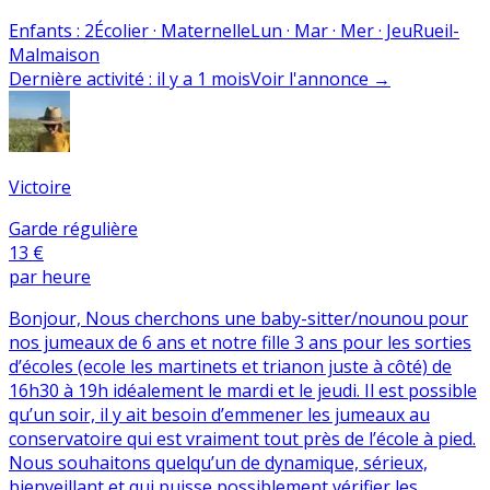
Enfants
:
2
Écolier · Maternelle
Lun · Mar · Mer · Jeu
Rueil-
Malmaison
Dernière activité
:
il y a 1 mois
Voir l'annonce
→
Victoire
Garde régulière
13 €
par heure
Bonjour, Nous cherchons une baby-sitter/nounou pour
nos jumeaux de 6 ans et notre fille 3 ans pour les sorties
d’écoles (ecole les martinets et trianon juste à côté) de
16h30 à 19h idéalement le mardi et le jeudi. Il est possible
qu’un soir, il y ait besoin d’emmener les jumeaux au
conservatoire qui est vraiment tout près de l’école à pied.
Nous souhaitons quelqu’un de dynamique, sérieux,
bienveillant et qui puisse possiblement vérifier les