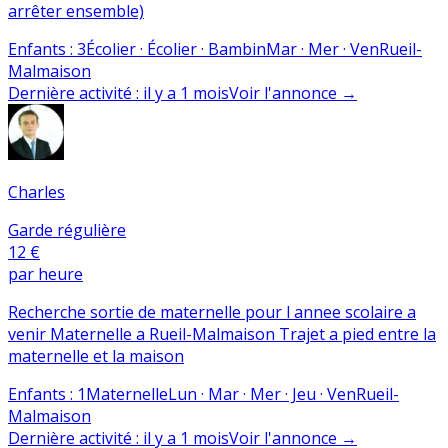
arrêter ensemble)
Enfants
:
3
Écolier · Écolier · Bambin
Mar · Mer · Ven
Rueil-
Malmaison
Dernière activité
:
il y a 1 mois
Voir l'annonce
→
Charles
Garde régulière
12 €
par heure
Recherche sortie de maternelle pour l annee scolaire a
venir Maternelle a Rueil-Malmaison Trajet a pied entre la
maternelle et la maison
Enfants
:
1
Maternelle
Lun · Mar · Mer · Jeu · Ven
Rueil-
Malmaison
Dernière activité
:
il y a 1 mois
Voir l'annonce
→