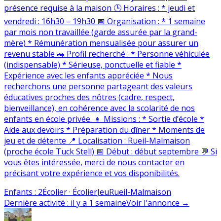
présence requise à la maison 🕒 Horaires : * jeudi et
vendredi : 16h30 – 19h30 📅 Organisation : * 1 semaine
par mois non travaillée (garde assurée par la grand-
mère) * Rémunération mensualisée pour assurer un
revenu stable 🚗 Profil recherché : * Personne véhiculée
(indispensable) * Sérieuse, ponctuelle et fiable *
Expérience avec les enfants appréciée * Nous
recherchons une personne partageant des valeurs
éducatives proches des nôtres (cadre, respect,
bienveillance), en cohérence avec la scolarité de nos
enfants en école privée. 👧 Missions : * Sortie d’école *
Aide aux devoirs * Préparation du dîner * Moments de
jeu et de détente 📍 Localisation : Rueil-Malmaison
(proche école Tuck Stell) 📅 Début : début septembre 💬 Si
vous êtes intéressée, merci de nous contacter en
précisant votre expérience et vos disponibilités.
Enfants
:
2
Écolier · Écolier
Jeu
Rueil-Malmaison
Dernière activité
:
il y a 1 semaine
Voir l'annonce
→