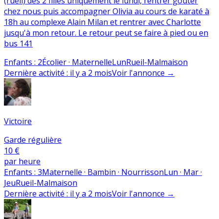
(rueil) des 2 filles uniquement le lundi, rentrer goûter
chez nous puis accompagner Olivia au cours de karaté à
18h au complexe Alain Milan et rentrer avec Charlotte
jusqu'à mon retour. Le retour peut se faire à pied ou en
bus 141
Enfants
:
2
Écolier · Maternelle
Lun
Rueil-Malmaison
Dernière activité
:
il y a 2 mois
Voir l'annonce
→
Victoire
Garde régulière
10 €
par heure
Enfants
:
3
Maternelle · Bambin · Nourrisson
Lun · Mar ·
Jeu
Rueil-Malmaison
Dernière activité
:
il y a 2 mois
Voir l'annonce
→