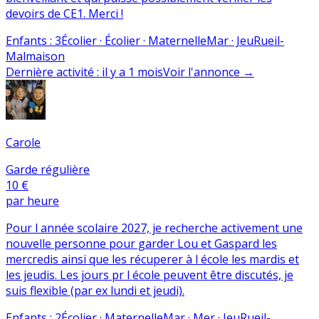
devoirs de CE1. Merci !
Enfants
:
3
Écolier · Écolier · Maternelle
Mar · Jeu
Rueil-
Malmaison
Dernière activité
:
il y a 1 mois
Voir l'annonce
→
Carole
Garde régulière
10 €
par heure
Pour l année scolaire 2027, je recherche activement une
nouvelle personne pour garder Lou et Gaspard les
mercredis ainsi que les récuperer à l école les mardis et
les jeudis. Les jours pr l école peuvent être discutés, je
suis flexible (par ex lundi et jeudi).
Enfants
:
2
Écolier · Maternelle
Mar · Mer · Jeu
Rueil-