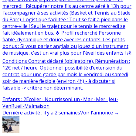
mercredi : Récupérer notre fils au centre aéré à 13h pour
l'accompagner à ses activités (Basket et Tennis au Stade
du Parc). Logistique facilitée : Tout se fait à pied dans le
centre-ville ! Seul le trajet pour le tennis le mercredi se
fait idéalement en bus. 🌟 Profil recherché Personne
fiable, dynamique et douce avec les enfants. Les petits
bonus : Si vous parlez anglais ou jouez d'un instrument
de musique, c'est un vrai plus pour l'éveil des enfants ! 💰
Conditions Contrat déclaré (obligatoire). Rémunération :
12€ net / heure. Optionnel: possibilité d’extension du
contrat pour une garde par mois le vendredi ou samedi
soir de manière flexible (environ 4h) - à discuter si
faisable -> critère non déterminant.
Enfants
:
2
Écolier · Nourrisson
Lun · Mar · Mer · Jeu ·
Ven
Rueil-Malmaison
Dernière activité
:
il y a 2 semaines
Voir l'annonce
→