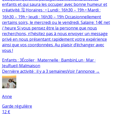
enfants et qui saura les occuper avec bonne humeur et
créativité. 🗓️ Horaires : • Lundi : 16h30 – 19h • Mardi :
16h30 – 19h • Jeudi : 16h30 – 19h Occasionnellement
certains soirs, le mercredi ou le vendredi. Salaire: 14€ net
/ heure Si vous pensez être la personne que nous
recherchons, n’hésitez pas à nous envoyer un message
privé en nous présentant rapidement votre expérience
ainsi que vos coordonnées. Au plaisir d’échanger avec
vous !
Enfants
:
3
Écolier · Maternelle · Bambin
Lun · Mar ·
Jeu
Rueil-Malmaison
Dernière activité
:
il y a 3 semaines
Voir l'annonce
→
Anne
Garde régulière
12 €