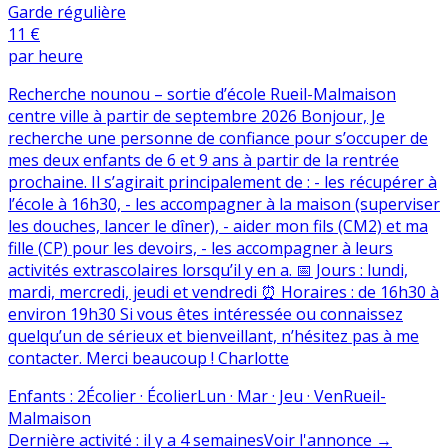
Garde régulière
11 €
par heure
Recherche nounou – sortie d’école Rueil-Malmaison
centre ville à partir de septembre 2026 Bonjour, Je
recherche une personne de confiance pour s’occuper de
mes deux enfants de 6 et 9 ans à partir de la rentrée
prochaine. Il s’agirait principalement de : - les récupérer à
l’école à 16h30, - les accompagner à la maison (superviser
les douches, lancer le dîner), - aider mon fils (CM2) et ma
fille (CP) pour les devoirs, - les accompagner à leurs
activités extrascolaires lorsqu’il y en a. 📅 Jours : lundi,
mardi, mercredi, jeudi et vendredi ⏰ Horaires : de 16h30 à
environ 19h30 Si vous êtes intéressée ou connaissez
quelqu’un de sérieux et bienveillant, n’hésitez pas à me
contacter. Merci beaucoup ! Charlotte
Enfants
:
2
Écolier · Écolier
Lun · Mar · Jeu · Ven
Rueil-
Malmaison
Dernière activité
:
il y a 4 semaines
Voir l'annonce
→