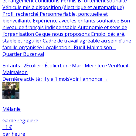
et rangement Conditions Permis B fortement souhaité
Véhicule mis à disposition (électrique et automatique)
Profil recherché Personne fiable, ponctuelle et
bienveillante Expérience avec les enfants souhaitée Bon
niveau de français indispensable Autonomie et sens de
l’organisation Ce que nous proposons Emploi déclaré,
stable et régulier Cadre de travail agréable au sein d’une
famille organisée Localisation : Rueil-Malmaison –
Quartier Buzenval
Enfants
:
2
Écolier · Écolier
Lun · Mar · Mer · Jeu · Ven
Rueil-
Malmaison
Dernière activité
:
il y a 1 mois
Voir l'annonce
→
Mélanie
Garde régulière
11 €
par heure