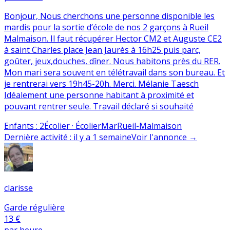
Bonjour, Nous cherchons une personne disponible les
mardis pour la sortie d’école de nos 2 garçons à Rueil
Malmaison. Il faut récupérer Hector CM2 et Auguste CE2
à saint Charles place Jean Jaurès à 16h25 puis parc,
goûter, jeux,douches, dîner. Nous habitons près du RER.
Mon mari sera souvent en télétravail dans son bureau. Et
je rentrerai vers 19h45-20h. Merci. Mélanie Taesch
Idéalement une personne habitant à proximité et
pouvant rentrer seule. Travail déclaré si souhaité
Enfants
:
2
Écolier · Écolier
Mar
Rueil-Malmaison
Dernière activité
:
il y a 1 semaine
Voir l'annonce
→
clarisse
Garde régulière
13 €
par heure