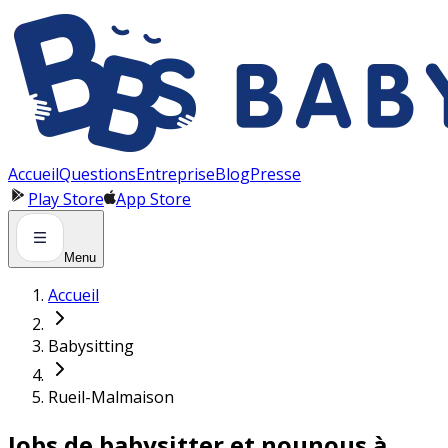
Panneau de gestion des cookies
Accueil
Questions
Entreprise
Blog
Presse
Play Store
App Store
Menu
Accueil
Babysitting
Rueil-Malmaison
Jobs de babysitter et nounous à