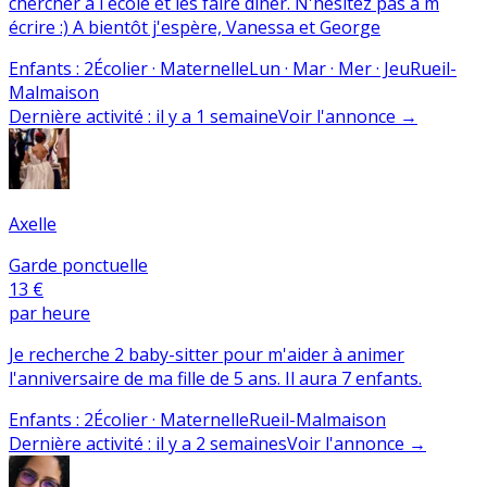
chercher à l école et les faire dîner. N'hesitez pas à m
écrire :) A bientôt j'espère, Vanessa et George
Enfants
:
2
Écolier · Maternelle
Lun · Mar · Mer · Jeu
Rueil-
Malmaison
Dernière activité
:
il y a 1 semaine
Voir l'annonce
→
Axelle
Garde ponctuelle
13 €
par heure
Je recherche 2 baby-sitter pour m'aider à animer
l'anniversaire de ma fille de 5 ans. Il aura 7 enfants.
Enfants
:
2
Écolier · Maternelle
Rueil-Malmaison
Dernière activité
:
il y a 2 semaines
Voir l'annonce
→