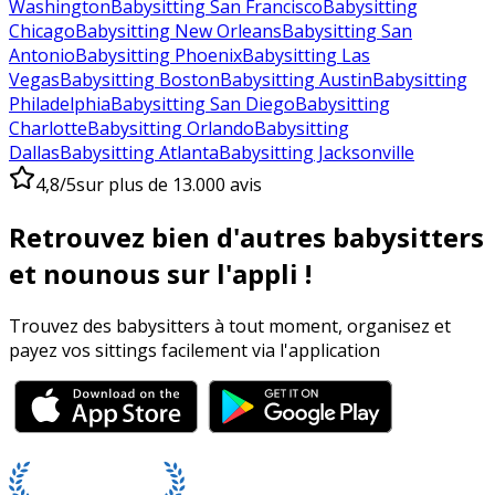
Washington
Babysitting San Francisco
Babysitting
Chicago
Babysitting New Orleans
Babysitting San
Antonio
Babysitting Phoenix
Babysitting Las
Vegas
Babysitting Boston
Babysitting Austin
Babysitting
Philadelphia
Babysitting San Diego
Babysitting
Charlotte
Babysitting Orlando
Babysitting
Dallas
Babysitting Atlanta
Babysitting Jacksonville
4,8/5
sur plus de 13.000 avis
Retrouvez bien d'autres babysitters
et nounous sur l'appli !
Trouvez des babysitters à tout moment, organisez et
payez vos sittings facilement via l'application