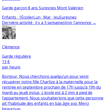
Garde garçon 8 ans Suresnes Mont Valérien
Enfants
:
1
Écolier
Lun · Mar · Jeu
Suresnes
Dernière activité
:
il y a 3 semaines
Voir l'annonce
→
Clémence
Garde régulière
13 €
par heure
Bonjour, Nous cherchons quelqu’un pour venir
récupérer notre fille Charlize à la maternelle pour la
rentrée en septembre prochain de 17h jusqu’à 19h du
mardi au jeudi inclus, L’ecole est à 2 min à pied de
l’appartement. Nous souhaiterions que cette personne
ait l’habitude des enfants en bas âge svp. Merci
beaucoup.