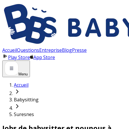
Panneau de gestion des cookies
Accueil
Questions
Entreprise
Blog
Presse
Play Store
App Store
Menu
Accueil
Babysitting
Suresnes
Jobs de babysitter et nounous à