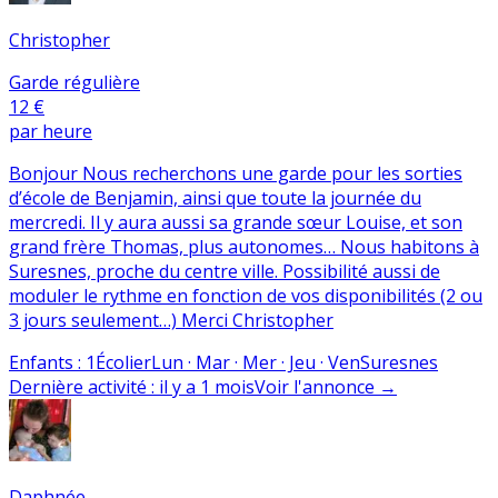
Christopher
Garde régulière
12 €
par heure
Bonjour Nous recherchons une garde pour les sorties
d’école de Benjamin, ainsi que toute la journée du
mercredi. Il y aura aussi sa grande sœur Louise, et son
grand frère Thomas, plus autonomes… Nous habitons à
Suresnes, proche du centre ville. Possibilité aussi de
moduler le rythme en fonction de vos disponibilités (2 ou
3 jours seulement…) Merci Christopher
Enfants
:
1
Écolier
Lun · Mar · Mer · Jeu · Ven
Suresnes
Dernière activité
:
il y a 1 mois
Voir l'annonce
→
Daphnée