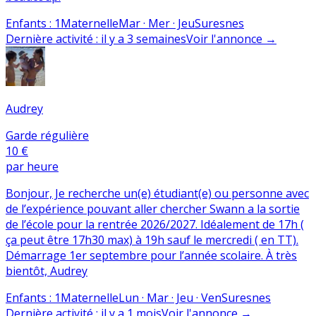
Enfants
:
1
Maternelle
Mar · Mer · Jeu
Suresnes
Dernière activité
:
il y a 3 semaines
Voir l'annonce
→
Audrey
Garde régulière
10 €
par heure
Bonjour, Je recherche un(e) étudiant(e) ou personne avec
de l’expérience pouvant aller chercher Swann a la sortie
de l’école pour la rentrée 2026/2027. Idéalement de 17h (
ça peut être 17h30 max) à 19h sauf le mercredi ( en TT).
Démarrage 1er septembre pour l’année scolaire. À très
bientôt, Audrey
Enfants
:
1
Maternelle
Lun · Mar · Jeu · Ven
Suresnes
Dernière activité
:
il y a 1 mois
Voir l'annonce
→