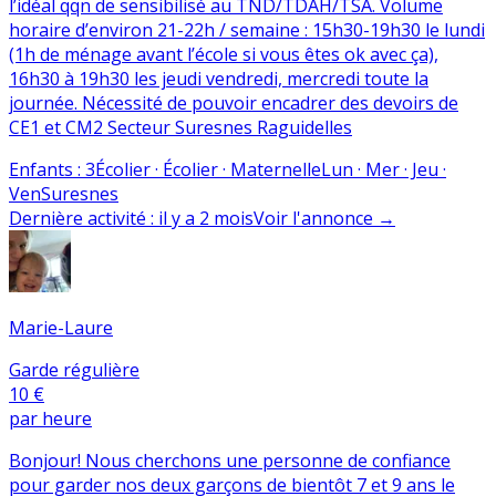
l’idéal qqn de sensibilisé au TND/TDAH/TSA. Volume
horaire d’environ 21-22h / semaine : 15h30-19h30 le lundi
(1h de ménage avant l’école si vous êtes ok avec ça),
16h30 à 19h30 les jeudi vendredi, mercredi toute la
journée. Nécessité de pouvoir encadrer des devoirs de
CE1 et CM2 Secteur Suresnes Raguidelles
Enfants
:
3
Écolier · Écolier · Maternelle
Lun · Mer · Jeu ·
Ven
Suresnes
Dernière activité
:
il y a 2 mois
Voir l'annonce
→
Marie-Laure
Garde régulière
10 €
par heure
Bonjour! Nous cherchons une personne de confiance
pour garder nos deux garçons de bientôt 7 et 9 ans le