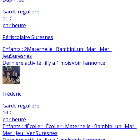
Garde régulière
11 €
par heure
Périscolaire Suresnes
Enfants
:
2
Maternelle · Bambin
Lun · Mar · Mer ·
Jeu
Suresnes
Dernière activité
:
il y a 1 mois
Voir l'annonce
→
Frédéric
Garde régulière
10 €
par heure
Enfants
:
4
Écolier · Écolier · Maternelle · Bambin
Lun · Mar ·
Mer · Jeu · Ven
Suresnes
Dernière activité
:
il y a 1 mois
Voir l'annonce
→