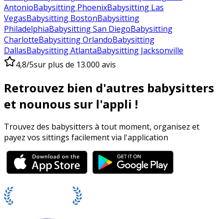
Antonio
Babysitting Phoenix
Babysitting Las
Vegas
Babysitting Boston
Babysitting
Philadelphia
Babysitting San Diego
Babysitting
Charlotte
Babysitting Orlando
Babysitting
Dallas
Babysitting Atlanta
Babysitting Jacksonville
4,8/5
sur plus de 13.000 avis
Retrouvez bien d'autres babysitters
et nounous sur l'appli !
Trouvez des babysitters à tout moment, organisez et
payez vos sittings facilement via l'application