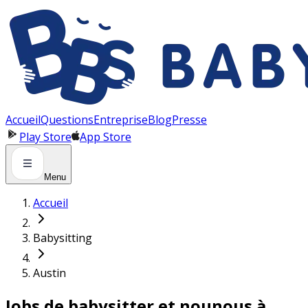
Panneau de gestion des cookies
Accueil
Questions
Entreprise
Blog
Presse
Play Store
App Store
Menu
Accueil
Babysitting
Austin
Jobs de babysitter et nounous à