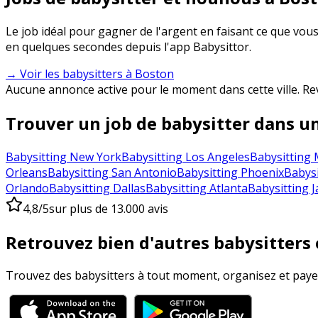
Le job idéal pour gagner de l'argent en faisant ce que vou
en quelques secondes depuis l'app Babysittor.
→ Voir les babysitters à Boston
Aucune annonce active pour le moment dans cette ville. Re
Trouver un job de babysitter dans un
Babysitting New York
Babysitting Los Angeles
Babysitting 
Orleans
Babysitting San Antonio
Babysitting Phoenix
Babysi
Orlando
Babysitting Dallas
Babysitting Atlanta
Babysitting J
4,8/5
sur plus de 13.000 avis
Retrouvez bien d'autres babysitters e
Trouvez des babysitters à tout moment, organisez et payez 