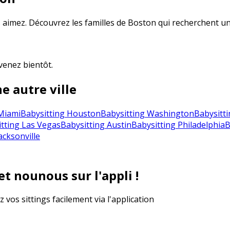
s aimez. Découvrez les familles de Boston qui recherchent un
venez bientôt.
e autre ville
Miami
Babysitting Houston
Babysitting Washington
Babysitti
tting Las Vegas
Babysitting Austin
Babysitting Philadelphia
B
acksonville
t nounous sur l'appli !
vos sittings facilement via l'application