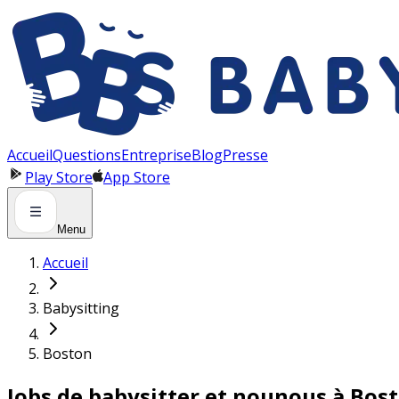
Panneau de gestion des cookies
Accueil
Questions
Entreprise
Blog
Presse
Play Store
App Store
Menu
Accueil
Babysitting
Boston
Jobs de babysitter et nounous à Bos