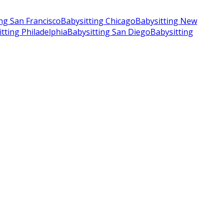
ng San Francisco
Babysitting Chicago
Babysitting New
tting Philadelphia
Babysitting San Diego
Babysitting