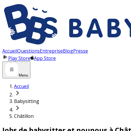
Panneau de gestion des cookies
Accueil
Questions
Entreprise
Blog
Presse
Play Store
App Store
Menu
Accueil
Babysitting
Châtillon
Jobs de babysitter et nounous à Chât