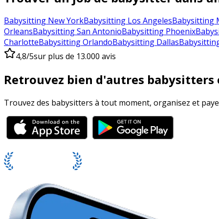
Babysitting New York
Babysitting Los Angeles
Babysitting 
Orleans
Babysitting San Antonio
Babysitting Phoenix
Babysi
Charlotte
Babysitting Orlando
Babysitting Dallas
Babysittin
4,8/5
sur plus de 13.000 avis
Retrouvez bien d'autres babysitters e
Trouvez des babysitters à tout moment, organisez et payez 