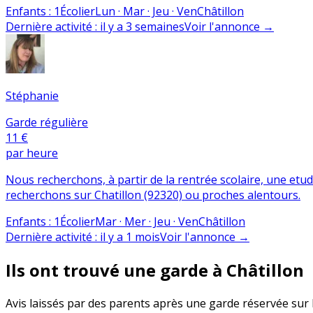
Enfants
:
1
Écolier
Lun · Mar · Jeu · Ven
Châtillon
Dernière activité
:
il y a 3 semaines
Voir l'annonce
→
Stéphanie
Garde régulière
11 €
par heure
Nous recherchons, à partir de la rentrée scolaire, une etudia
recherchons sur Chatillon (92320) ou proches alentours.
Enfants
:
1
Écolier
Mar · Mer · Jeu · Ven
Châtillon
Dernière activité
:
il y a 1 mois
Voir l'annonce
→
Ils ont trouvé une garde à Châtillon
Avis laissés par des parents après une garde réservée sur B