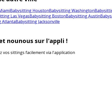
Miami
Babysitting Houston
Babysitting Washington
Babysitti
tting Las Vegas
Babysitting Boston
Babysitting Austin
Babysi
g Atlanta
Babysitting Jacksonville
t nounous sur l'appli !
vos sittings facilement via l'application