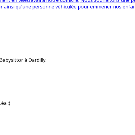
nir ainsi qu’une personne véhiculée pour emmener nos enfan
abysittor à Dardilly.
éa ;)