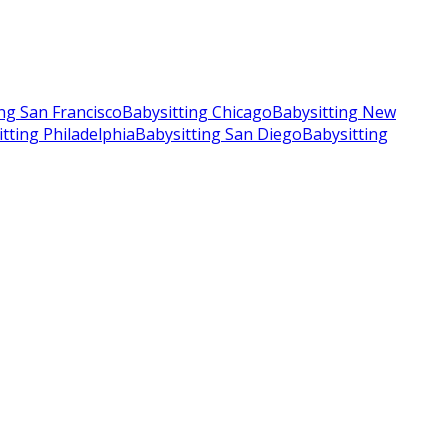
ng San Francisco
Babysitting Chicago
Babysitting New
tting Philadelphia
Babysitting San Diego
Babysitting