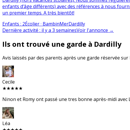
enfants d’âge différents) avec des références à nous four
un premier temps. A très bientôt!
Enfants
:
2
Écolier · Bambin
Mer
Dardilly
Dernière activité
:
il y a 3 semaines
Voir l'annonce
→
Ils ont trouvé une garde à Dardilly
Avis laissés par des parents après une garde réservée sur B
Cecile
★★★★★
Ninon et Romy ont passé une tres bonne après-midi avec L
Léa
★★★★★