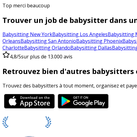
Top merci beaucoup
Trouver un job de babysitter dans un
Babysitting New York
Babysitting Los Angeles
Babysitting 
Orleans
Babysitting San Antonio
Babysitting Phoenix
Babysi
Charlotte
Babysitting Orlando
Babysitting Dallas
Babysittin
4,8/5
sur plus de 13.000 avis
Retrouvez bien d'autres babysitters e
Trouvez des babysitters à tout moment, organisez et payez 