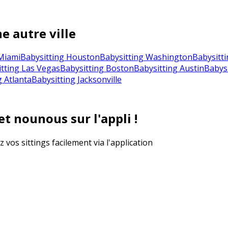
e autre ville
Miami
Babysitting Houston
Babysitting Washington
Babysitti
tting Las Vegas
Babysitting Boston
Babysitting Austin
Babysi
g Atlanta
Babysitting Jacksonville
t nounous sur l'appli !
vos sittings facilement via l'application