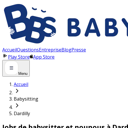
Panneau de gestion des cookies
Accueil
Questions
Entreprise
Blog
Presse
Play Store
App Store
Menu
Accueil
Babysitting
Dardilly
Jobs de babysitter et nounous à Dard