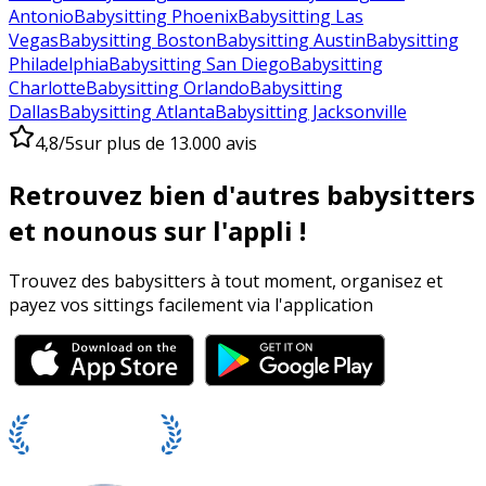
Antonio
Babysitting Phoenix
Babysitting Las
Vegas
Babysitting Boston
Babysitting Austin
Babysitting
Philadelphia
Babysitting San Diego
Babysitting
Charlotte
Babysitting Orlando
Babysitting
Dallas
Babysitting Atlanta
Babysitting Jacksonville
4,8/5
sur plus de 13.000 avis
Retrouvez bien d'autres babysitters
et nounous sur l'appli !
Trouvez des babysitters à tout moment, organisez et
payez vos sittings facilement via l'application