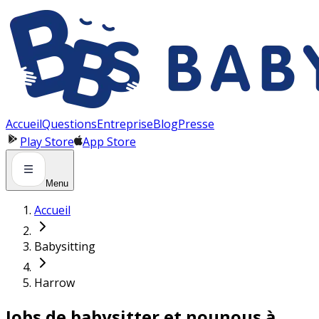
Panneau de gestion des cookies
Accueil
Questions
Entreprise
Blog
Presse
Play Store
App Store
Menu
Accueil
Babysitting
Harrow
Jobs de babysitter et nounous à