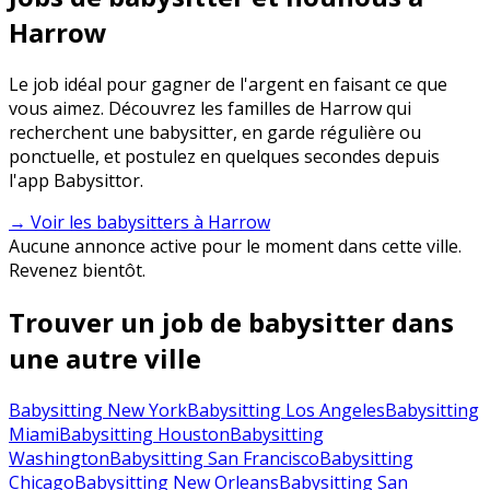
Harrow
Le job idéal pour gagner de l'argent en faisant ce que
vous aimez. Découvrez les familles de Harrow qui
recherchent une babysitter, en garde régulière ou
ponctuelle, et postulez en quelques secondes depuis
l'app Babysittor.
→ Voir les babysitters à Harrow
Aucune annonce active pour le moment dans cette ville.
Revenez bientôt.
Trouver un job de babysitter dans
une autre ville
Babysitting New York
Babysitting Los Angeles
Babysitting
Miami
Babysitting Houston
Babysitting
Washington
Babysitting San Francisco
Babysitting
Chicago
Babysitting New Orleans
Babysitting San