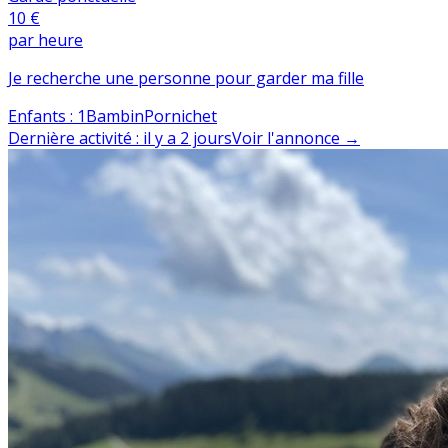
10 €
par heure
Je recherche une personne pour garder ma fille
Enfants
:
1
Bambin
Pornichet
Dernière activité
:
il y a 2 jours
Voir l'annonce
→