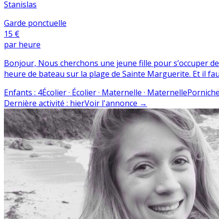
Stanislas
Garde ponctuelle
15 €
par heure
Bonjour, Nous cherchons une jeune fille pour s’occuper de 
heure de bateau sur la plage de Sainte Marguerite. Et il fa
Enfants
:
4
Écolier · Écolier · Maternelle · Maternelle
Porniche
Dernière activité
:
hier
Voir l'annonce
→