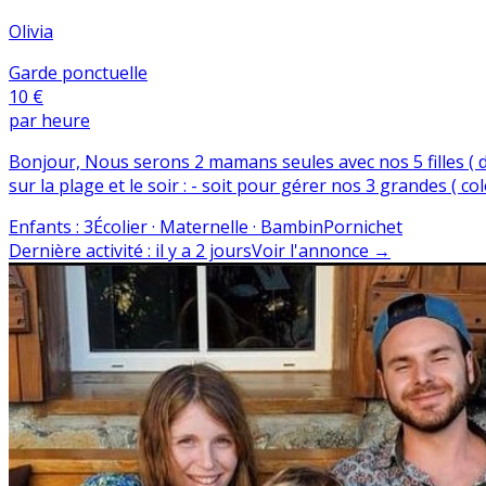
Olivia
Garde ponctuelle
10 €
par heure
Bonjour, Nous serons 2 mamans seules avec nos 5 filles ( d
sur la plage et le soir : - soit pour gérer nos 3 grandes ( 
Enfants
:
3
Écolier · Maternelle · Bambin
Pornichet
Dernière activité
:
il y a 2 jours
Voir l'annonce
→