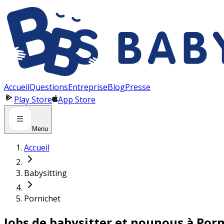
Panneau de gestion des cookies
Accueil
Questions
Entreprise
Blog
Presse
Play Store
App Store
Menu
Accueil
Babysitting
Pornichet
Jobs de babysitter et nounous à Por