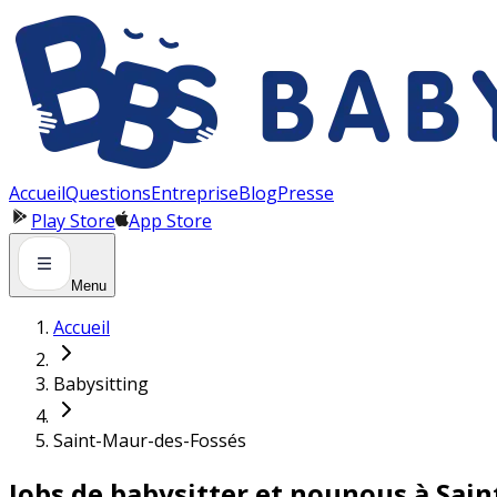
Panneau de gestion des cookies
Accueil
Questions
Entreprise
Blog
Presse
Play Store
App Store
Menu
Accueil
Babysitting
Saint-Maur-des-Fossés
Jobs de babysitter et nounous à Sai