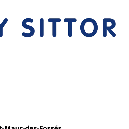
nt-Maur-des-Fossés