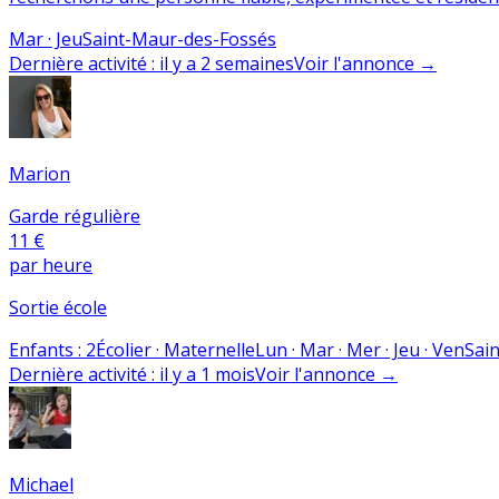
Mar · Jeu
Saint-Maur-des-Fossés
Dernière activité
:
il y a 2 semaines
Voir l'annonce
→
Marion
Garde régulière
11 €
par heure
Sortie école
Enfants
:
2
Écolier · Maternelle
Lun · Mar · Mer · Jeu · Ven
Sai
Dernière activité
:
il y a 1 mois
Voir l'annonce
→
Michael