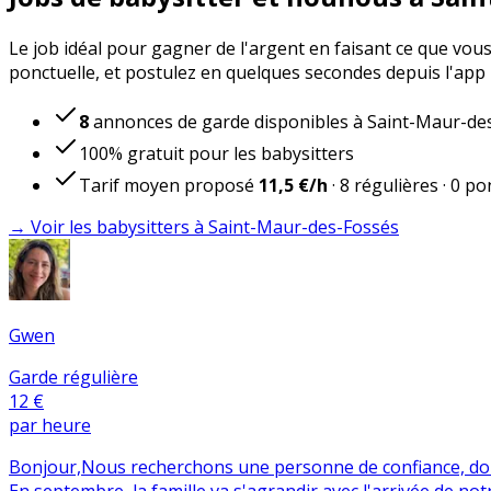
Le job idéal pour gagner de l'argent en faisant ce que vou
ponctuelle, et postulez en quelques secondes depuis l'app 
8
annonces de garde disponibles à Saint-Maur-de
100% gratuit pour les babysitters
Tarif moyen proposé
11,5 €
/h
·
8
régulières
·
0
pon
→ Voir les babysitters à Saint-Maur-des-Fossés
Gwen
Garde régulière
12 €
par heure
Bonjour, ​Nous recherchons une personne de confiance, douce
En septembre, la famille va s'agrandir avec l'arrivée de not