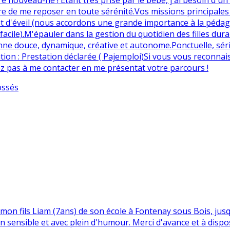
e me reposer en toute sérénité. ​Vos missions principales : ​
s et d'éveil (nous accordons une grande importance à la pédago
cile). ​M'épauler dans la gestion du quotidien des filles durant
e douce, dynamique, créative et autonome. ​Ponctuelle, sérieus
tion : Prestation déclarée ( Pajemploi) ​Si vous vous reconna
ez pas à me contacter en me présentat votre parcours !
ossés
on fils Liam (7ans) de son école à Fontenay sous Bois, jusqu
on sensible et avec plein d'humour. Merci d'avance et à dispo