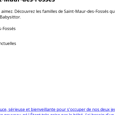
s aimez. Découvrez les familles de Saint-Maur-des-Fossés qu
Babysittor.
s-Fossés
ctuelles
, sérieuse et bienveillante pour s'occuper de nos deux jeune
re nouveau-né ! Étant très prise par le bébé, j'ai besoin d'un