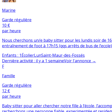
Marine
Garde régulière
10 €
par heure
Nous cherchons un/e baby sitter pour les lundis soir de 16
entraînement de foot à 17h15 (qqs arrêts de bus de l’ecole)
Enfants
:
1
Écolier
Lun
Saint-Maur-des-Fossés
Dernière activité
:
il y a 1 semaine
Voir l'annonce
→
F
Famille
Garde régulière
12 €
par heure
Baby sitter pour aller chercher notre fille à l’école, l’acc
recherchons une personne fiable, experimentée et resident