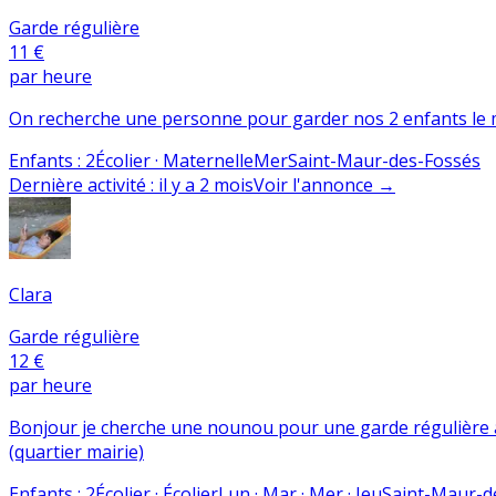
Garde régulière
11 €
par heure
On recherche une personne pour garder nos 2 enfants le me
Enfants
:
2
Écolier · Maternelle
Mer
Saint-Maur-des-Fossés
Dernière activité
:
il y a 2 mois
Voir l'annonce
→
Clara
Garde régulière
12 €
par heure
Bonjour je cherche une nounou pour une garde régulière à par
(quartier mairie)
Enfants
:
2
Écolier · Écolier
Lun · Mar · Mer · Jeu
Saint-Maur-d