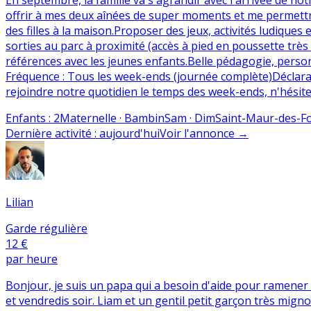
offrir à mes deux aînées de super moments et me permettre d
des filles à la maison. ​Proposer des jeux, activités ludique
sorties au parc à proximité (accès à pied en poussette très fa
références avec les jeunes enfants. ​Belle pédagogie, personn
Fréquence : Tous les week-ends (journée complète) ​Déclara
rejoindre notre quotidien le temps des week-ends, n'hésit
Enfants
:
2
Maternelle · Bambin
Sam · Dim
Saint-Maur-des-F
Dernière activité
:
aujourd'hui
Voir l'annonce
→
Lilian
Garde régulière
12 €
par heure
Bonjour, je suis un papa qui a besoin d'aide pour ramener m
et vendredis soir. Liam et un gentil petit garçon très mign