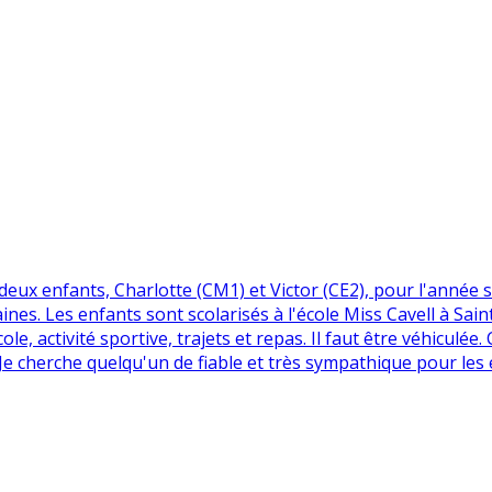
ux enfants, Charlotte (CM1) et Victor (CE2), pour l'année sco
ines. Les enfants sont scolarisés à l'école Miss Cavell à Sai
e, activité sportive, trajets et repas. Il faut être véhiculée
e cherche quelqu'un de fiable et très sympathique pour les 