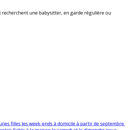
i recherchent une babysitter, en garde régulière ou
s filles les week-ends à domicile à partir de septembre. ​
 relais fiable à la maison le samedi et le dimanche pour