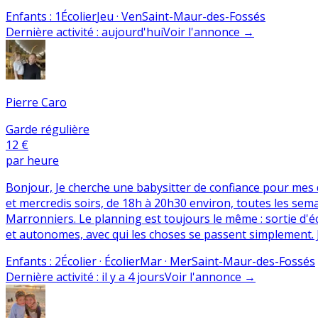
Enfants
:
1
Écolier
Jeu · Ven
Saint-Maur-des-Fossés
Dernière activité
:
aujourd'hui
Voir l'annonce
→
Pierre Caro
Garde régulière
12 €
par heure
Bonjour, Je cherche une babysitter de confiance pour mes de
et mercredis soirs, de 18h à 20h30 environ, toutes les sema
Marronniers. Le planning est toujours le même : sortie d'écol
et autonomes, avec qui les choses se passent simplement. J
Enfants
:
2
Écolier · Écolier
Mar · Mer
Saint-Maur-des-Fossés
Dernière activité
:
il y a 4 jours
Voir l'annonce
→