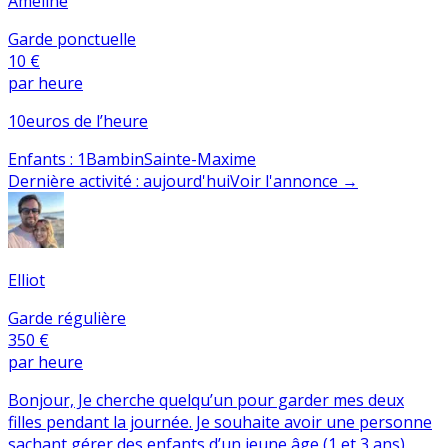
Améline
Garde ponctuelle
10 €
par heure
10euros de l’heure
Enfants
:
1
Bambin
Sainte-Maxime
Dernière activité
:
aujourd'hui
Voir l'annonce
→
Elliot
Garde régulière
350 €
par heure
Bonjour, Je cherche quelqu’un pour garder mes deux
filles pendant la journée. Je souhaite avoir une personne
sachant gérer des enfants d’un jeune âge (1 et 3 ans).