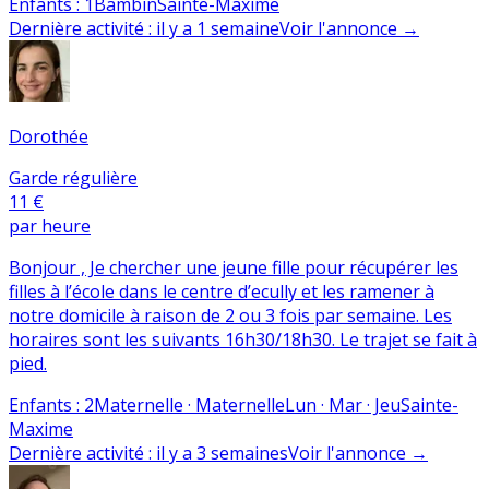
Enfants
:
1
Bambin
Sainte-Maxime
Dernière activité
:
il y a 1 semaine
Voir l'annonce
→
Dorothée
Garde régulière
11 €
par heure
Bonjour , Je chercher une jeune fille pour récupérer les
filles à l’école dans le centre d’ecully et les ramener à
notre domicile à raison de 2 ou 3 fois par semaine. Les
horaires sont les suivants 16h30/18h30. Le trajet se fait à
pied.
Enfants
:
2
Maternelle · Maternelle
Lun · Mar · Jeu
Sainte-
Maxime
Dernière activité
:
il y a 3 semaines
Voir l'annonce
→