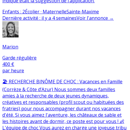
indiqué était la suggestion de l’application.
Enfants
:
2
Écolier · Maternelle
Sainte-Maxime
Dernière activité
:
il y a 4 semaines
Voir l'annonce
→
Marion
Garde régulière
400 €
par heure
🏖️ RECHERCHE BINÔME DE CHOC : Vacances en Famille
(Corrèze & Côte d’Azur) Nous sommes deux familles
amies à la recherche de deux jeunes dynamiques,
créatives et responsables (profil scout ou habituées des
fratries) pour nous accompagner durant nos vacances
d'été. Si vous aimez l'aventure, les châteaux de sable et
les histoires avant de dormir, ce poste est pour vous ! 👶
L'équipe de choc Vous aurez en charge une joyeuse tribu