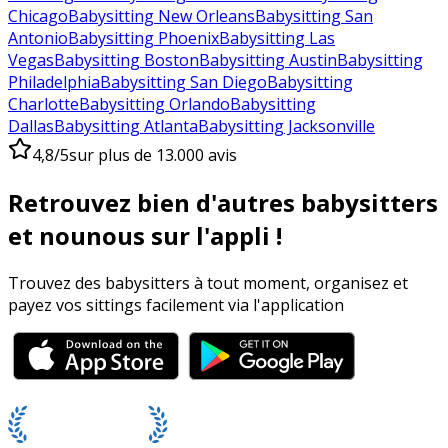
Chicago
Babysitting New Orleans
Babysitting San
Antonio
Babysitting Phoenix
Babysitting Las
Vegas
Babysitting Boston
Babysitting Austin
Babysitting
Philadelphia
Babysitting San Diego
Babysitting
Charlotte
Babysitting Orlando
Babysitting
Dallas
Babysitting Atlanta
Babysitting Jacksonville
4,8/5
sur plus de 13.000 avis
Retrouvez bien d'autres babysitters
et nounous sur l'appli !
Trouvez des babysitters à tout moment, organisez et
payez vos sittings facilement via l'application