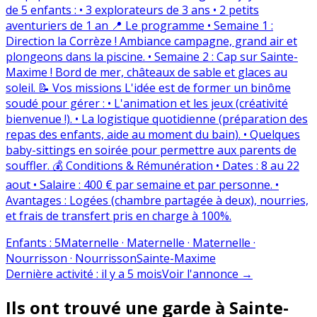
de 5 enfants : • 3 explorateurs de 3 ans • 2 petits
aventuriers de 1 an 📍 Le programme • Semaine 1 :
Direction la Corrèze ! Ambiance campagne, grand air et
plongeons dans la piscine. • Semaine 2 : Cap sur Sainte-
Maxime ! Bord de mer, châteaux de sable et glaces au
soleil. 📝 Vos missions L'idée est de former un binôme
soudé pour gérer : • L'animation et les jeux (créativité
bienvenue !). • La logistique quotidienne (préparation des
repas des enfants, aide au moment du bain). • Quelques
baby-sittings en soirée pour permettre aux parents de
souffler. 💰 Conditions & Rémunération • Dates : 8 au 22
aout • Salaire : 400 € par semaine et par personne. •
Avantages : Logées (chambre partagée à deux), nourries,
et frais de transfert pris en charge à 100%.
Enfants
:
5
Maternelle · Maternelle · Maternelle ·
Nourrisson · Nourrisson
Sainte-Maxime
Dernière activité
:
il y a 5 mois
Voir l'annonce
→
Ils ont trouvé une garde à Sainte-