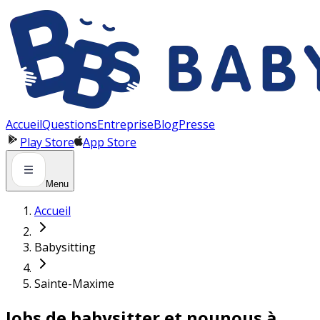
Panneau de gestion des cookies
Accueil
Questions
Entreprise
Blog
Presse
Play Store
App Store
Menu
Accueil
Babysitting
Sainte-Maxime
Jobs de babysitter et nounous à