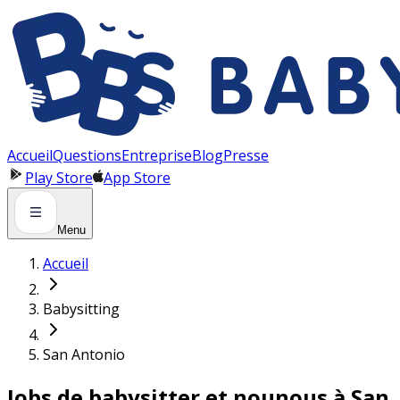
Panneau de gestion des cookies
Accueil
Questions
Entreprise
Blog
Presse
Play Store
App Store
Menu
Accueil
Babysitting
San Antonio
Jobs de babysitter et nounous à San