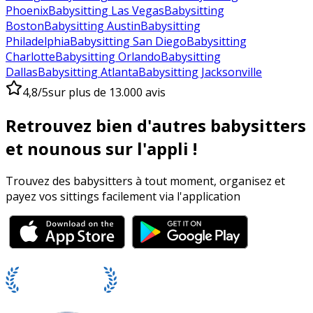
Phoenix
Babysitting Las Vegas
Babysitting
Boston
Babysitting Austin
Babysitting
Philadelphia
Babysitting San Diego
Babysitting
Charlotte
Babysitting Orlando
Babysitting
Dallas
Babysitting Atlanta
Babysitting Jacksonville
4,8/5
sur plus de 13.000 avis
Retrouvez bien d'autres babysitters
et nounous sur l'appli !
Trouvez des babysitters à tout moment, organisez et
payez vos sittings facilement via l'application