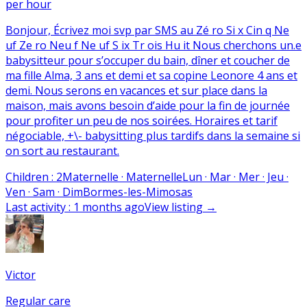
per hour
Bonjour, Écrivez moi svp par SMS au Zé ro Si x Cin q Ne
uf Ze ro Neu f Ne uf S ix Tr ois Hu it Nous cherchons un.e
babysitteur pour s’occuper du bain, dîner et coucher de
ma fille Alma, 3 ans et demi et sa copine Leonore 4 ans et
demi. Nous serons en vacances et sur place dans la
maison, mais avons besoin d’aide pour la fin de journée
pour profiter un peu de nos soirées. Horaires et tarif
négociable, +\- babysitting plus tardifs dans la semaine si
on sort au restaurant.
Children
:
2
Maternelle · Maternelle
Lun · Mar · Mer · Jeu ·
Ven · Sam · Dim
Bormes-les-Mimosas
Last activity
:
1 months ago
View listing
→
Victor
Regular care