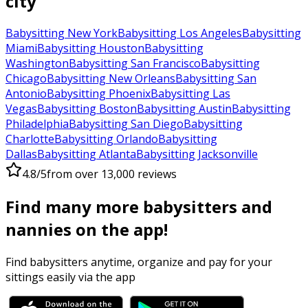
city
Babysitting New York
Babysitting Los Angeles
Babysitting
Miami
Babysitting Houston
Babysitting
Washington
Babysitting San Francisco
Babysitting
Chicago
Babysitting New Orleans
Babysitting San
Antonio
Babysitting Phoenix
Babysitting Las
Vegas
Babysitting Boston
Babysitting Austin
Babysitting
Philadelphia
Babysitting San Diego
Babysitting
Charlotte
Babysitting Orlando
Babysitting
Dallas
Babysitting Atlanta
Babysitting Jacksonville
4.8/5
from over 13,000 reviews
Find many more babysitters and
nannies on the app!
Find babysitters anytime, organize and pay for your
sittings easily via the app