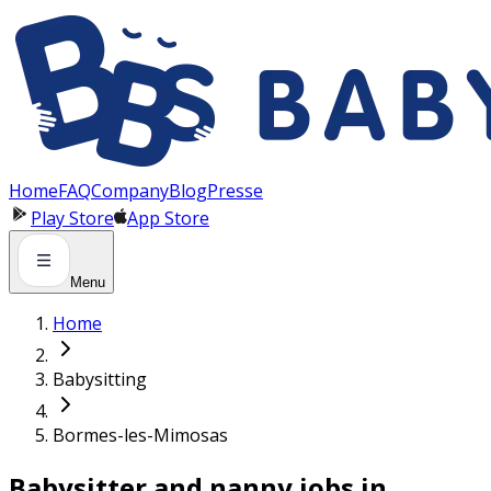
Panneau de gestion des cookies
Home
FAQ
Company
Blog
Presse
Play Store
App Store
Menu
Home
Babysitting
Bormes-les-Mimosas
Babysitter and nanny jobs in