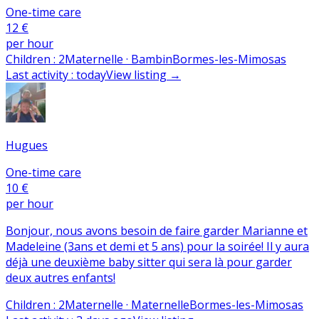
One-time care
12 €
per hour
Children
:
2
Maternelle · Bambin
Bormes-les-Mimosas
Last activity
:
today
View listing
→
Hugues
One-time care
10 €
per hour
Bonjour, nous avons besoin de faire garder Marianne et
Madeleine (3ans et demi et 5 ans) pour la soirée! Il y aura
déjà une deuxième baby sitter qui sera là pour garder
deux autres enfants!
Children
:
2
Maternelle · Maternelle
Bormes-les-Mimosas