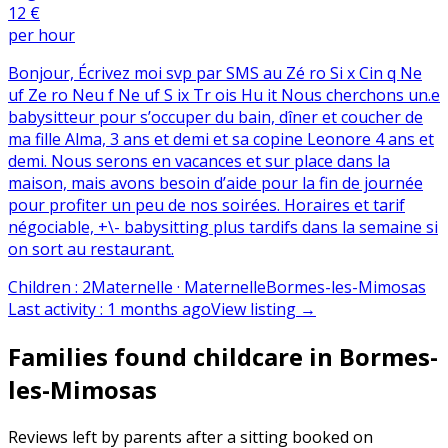
12 €
per hour
Bonjour, Écrivez moi svp par SMS au Zé ro Si x Cin q Ne
uf Ze ro Neu f Ne uf S ix Tr ois Hu it Nous cherchons un.e
babysitteur pour s’occuper du bain, dîner et coucher de
ma fille Alma, 3 ans et demi et sa copine Leonore 4 ans et
demi. Nous serons en vacances et sur place dans la
maison, mais avons besoin d’aide pour la fin de journée
pour profiter un peu de nos soirées. Horaires et tarif
négociable, +\- babysitting plus tardifs dans la semaine si
on sort au restaurant.
Children
:
2
Maternelle · Maternelle
Bormes-les-Mimosas
Last activity
:
1 months ago
View listing
→
Families found childcare in Bormes-
les-Mimosas
Reviews left by parents after a sitting booked on