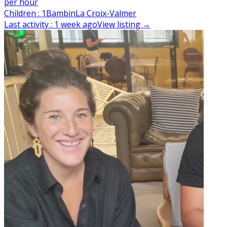
per hour
Children
:
1
Bambin
La Croix-Valmer
Last activity
:
1 week ago
View listing
→