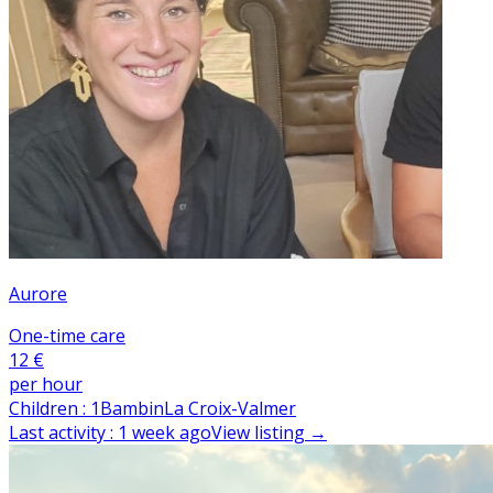
Aurore
One-time care
12 €
per hour
Children
:
1
Bambin
La Croix-Valmer
Last activity
:
1 week ago
View listing
→