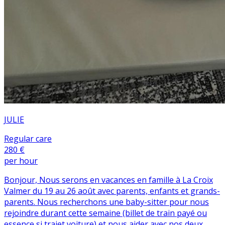
JULIE
Regular care
280 €
per hour
Bonjour, Nous serons en vacances en famille à La Croix
Valmer du 19 au 26 août avec parents, enfants et grands-
parents. Nous recherchons une baby-sitter pour nous
rejoindre durant cette semaine (billet de train payé ou
essence si trajet voiture) et nous aider avec nos deux