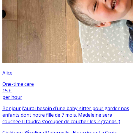
Alice
One-time care
15 €
per hour
Bonjour j’aurai besoin d’une baby-sitter pour garder nos
enfants dont notre fille de 7 mois. Madeleine sera
couchée Il faudra s’occuper de coucher les 2 grands :)
Children
:
3
Écolier · Maternelle · Nourrisson
La Croix-