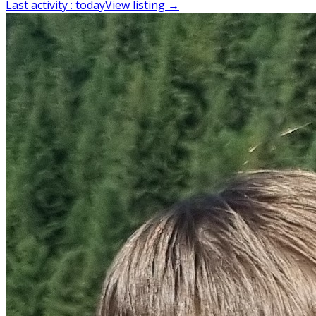
Last activity
:
today
View listing
→