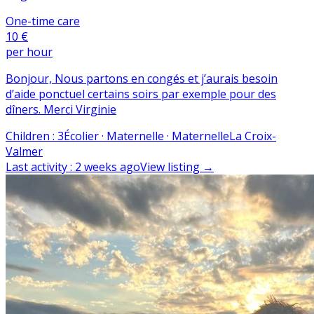
One-time care
10 €
per hour
Bonjour, Nous partons en congés et j’aurais besoin
d’aide ponctuel certains soirs par exemple pour des
dîners. Merci Virginie
Children
:
3
Écolier · Maternelle · Maternelle
La Croix-
Valmer
Last activity
:
2 weeks ago
View listing
→