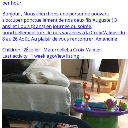
per hour
Bonjour , Nous cherchons une personne pouvant
s’occuper ponctuellement de nos deux fils Auguste ( 3
ans) et Louis (8 ans) en journée ou soirée,
ponctuellement lors de nos vacances à la Croix Valmer du
8 au 26 Août. Au plaisir de vous rencontrer, Amandine
Children
:
2
Écolier · Maternelle
La Croix-Valmer
Last activity
:
1 week ago
View listing
→