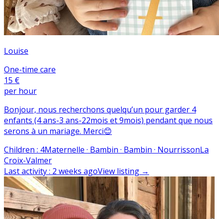
Louise
One-time care
15 €
per hour
Bonjour, nous recherchons quelqu’un pour garder 4
enfants (4 ans-3 ans-22mois et 9mois) pendant que nous
serons à un mariage. Merci😊
Children
:
4
Maternelle · Bambin · Bambin · Nourrisson
La
Croix-Valmer
Last activity
:
2 weeks ago
View listing
→