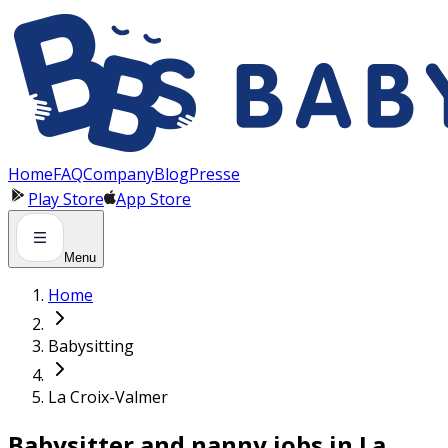
Panneau de gestion des cookies
Home
FAQ
Company
Blog
Presse
Play Store
App Store
Menu
Home
Babysitting
La Croix-Valmer
Babysitter and nanny jobs in La