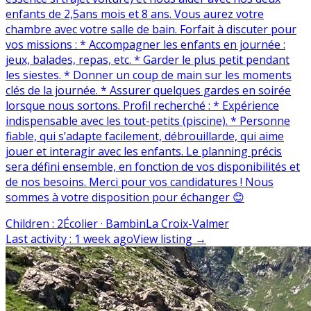
enfants de 2,5ans mois et 8 ans. Vous aurez votre
chambre avec votre salle de bain. Forfait à discuter pour
vos missions : * Accompagner les enfants en journée :
jeux, balades, repas, etc. * Garder le plus petit pendant
les siestes. * Donner un coup de main sur les moments
clés de la journée. * Assurer quelques gardes en soirée
lorsque nous sortons. Profil recherché : * Expérience
indispensable avec les tout-petits (piscine). * Personne
fiable, qui s’adapte facilement, débrouillarde, qui aime
jouer et interagir avec les enfants. Le planning précis
sera défini ensemble, en fonction de vos disponibilités et
de nos besoins. Merci pour vos candidatures ! Nous
sommes à votre disposition pour échanger 😊
Children
:
2
Écolier · Bambin
La Croix-Valmer
Last activity
:
1 week ago
View listing
→