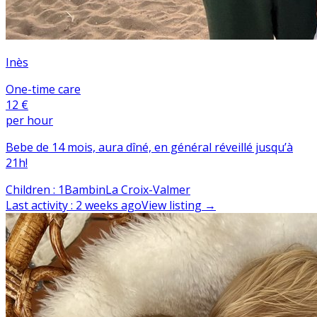
Inès
One-time care
12 €
per hour
Bebe de 14 mois, aura dîné, en général réveillé jusqu’à
21h!
Children
:
1
Bambin
La Croix-Valmer
Last activity
:
2 weeks ago
View listing
→