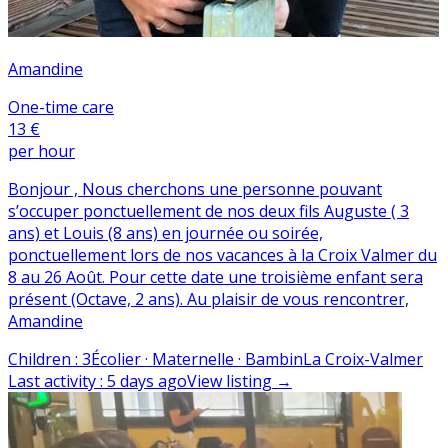
Amandine
One-time care
13 €
per hour
Bonjour , Nous cherchons une personne pouvant
s’occuper ponctuellement de nos deux fils Auguste ( 3
ans) et Louis (8 ans) en journée ou soirée,
ponctuellement lors de nos vacances à la Croix Valmer du
8 au 26 Août. Pour cette date une troisième enfant sera
présent (Octave, 2 ans). Au plaisir de vous rencontrer,
Amandine
Children
:
3
Écolier · Maternelle · Bambin
La Croix-Valmer
Last activity
:
5 days ago
View listing
→