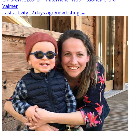
Valmer
Last activity
:
2 days ago
View listing
→