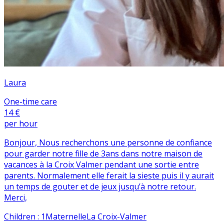
Laura
One-time care
14 €
per hour
Bonjour, Nous recherchons une personne de confiance
pour garder notre fille de 3ans dans notre maison de
vacances à la Croix Valmer pendant une sortie entre
parents. Normalement elle ferait la sieste puis il y aurait
un temps de gouter et de jeux jusqu’à notre retour.
Merci,
Children
:
1
Maternelle
La Croix-Valmer