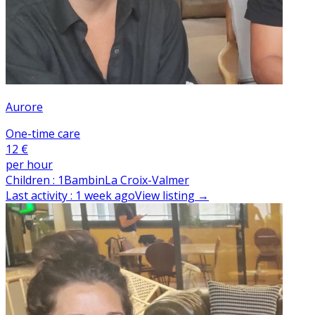
Aurore
One-time care
12 €
per hour
Children
:
1
Bambin
La Croix-Valmer
Last activity
:
1 week ago
View listing
→