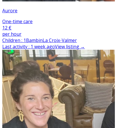
Aurore
One-time care
12 €
per hour
Children
:
1
Bambin
La Croix-Valmer
Last activity
:
1 week ago
View listing
→