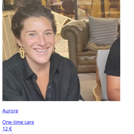
Aurore
One-time care
12 €