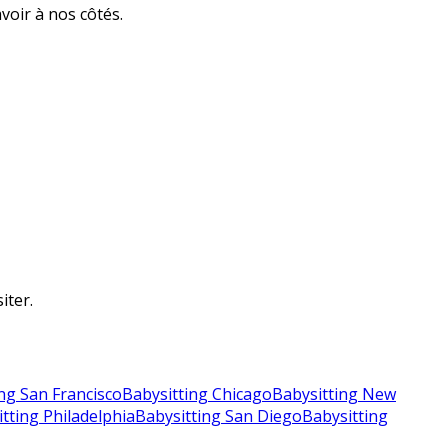
avoir à nos côtés.
iter.
ng San Francisco
Babysitting Chicago
Babysitting New
tting Philadelphia
Babysitting San Diego
Babysitting