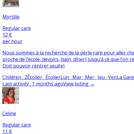
Myrtille
Regular care
12 €
per hour
Nous sommes à la recherche de la perle rare pour aller cher
proche de l’école, devoirs, bain, dîner) jusqu’à ce que l’
Doit pouvoir rentrer seul(e)
Children
:
2
Écolier · Écolier
Lun · Mar · Mer · Jeu · Ven
La Gar
Last activity
:
1 months ago
View listing
→
Céline
Regular care
11 €