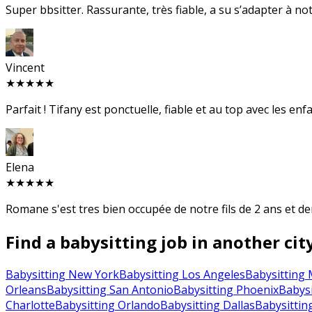
Super bbsitter. Rassurante, très fiable, a su s’adapter à not
Vincent
★★★★★
Parfait ! Tifany est ponctuelle, fiable et au top avec les enf
Elena
★★★★★
Romane s'est tres bien occupée de notre fils de 2 ans et d
Find a babysitting job in another cit
Babysitting New York
Babysitting Los Angeles
Babysitting 
Orleans
Babysitting San Antonio
Babysitting Phoenix
Babysi
Charlotte
Babysitting Orlando
Babysitting Dallas
Babysittin