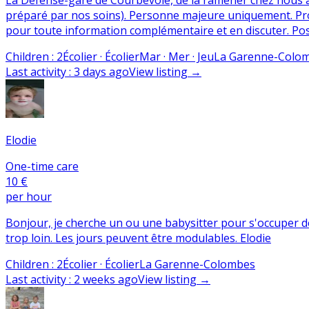
préparé par nos soins). Personne majeure uniquement. Profi
pour toute information complémentaire et en discuter. Pos
Children
:
2
Écolier · Écolier
Mar · Mer · Jeu
La Garenne-Colo
Last activity
:
3 days ago
View listing
→
Elodie
One-time care
10 €
per hour
Bonjour, je cherche un ou une babysitter pour s'occuper de
trop loin. Les jours peuvent être modulables. Elodie
Children
:
2
Écolier · Écolier
La Garenne-Colombes
Last activity
:
2 weeks ago
View listing
→