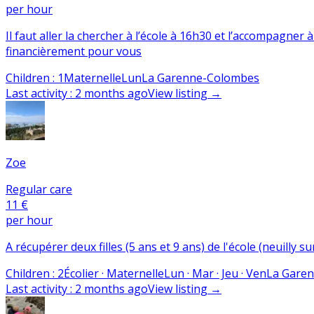
per hour
Il faut aller la chercher à l’école à 16h30 et l’accompagner 
financièrement pour vous
Children
:
1
Maternelle
Lun
La Garenne-Colombes
Last activity
:
2 months ago
View listing
→
Zoe
Regular care
11 €
per hour
A récupérer deux filles (5 ans et 9 ans) de l'école (neuilly 
Children
:
2
Écolier · Maternelle
Lun · Mar · Jeu · Ven
La Gare
Last activity
:
2 months ago
View listing
→