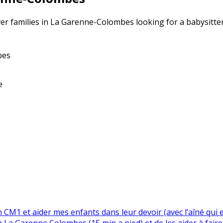
er families in La Garenne-Colombes looking for a babysitter
bes
e
 CM1 et aider mes enfants dans leur devoir (avec l’aîné qui es
a Garenne Colombes (15 min a pied) et de les aider à faire 