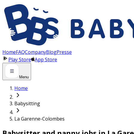
Panneau de gestion des cookies
Home
FAQ
Company
Blog
Presse
Play Store
App Store
Menu
Home
Babysitting
La Garenne-Colombes
Babysitter and nanny jobs in La Ga