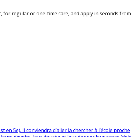
, for regular or one-time care, and apply in seconds from
t en 5e). Il conviendra d’aller la chercher à l’école proche
leurs devoirs, leur douche et leur donner leur repas (deja