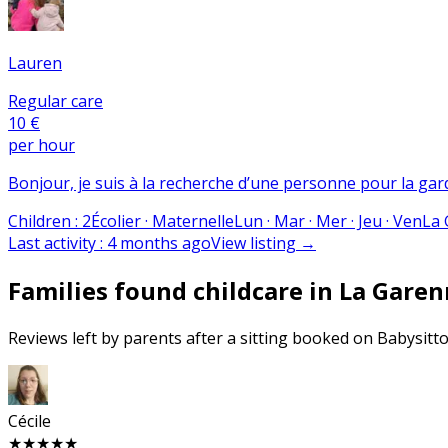
Lauren
Regular care
10 €
per hour
Bonjour, je suis à la recherche d’une personne pour la gard
Children
:
2
Écolier · Maternelle
Lun · Mar · Mer · Jeu · Ven
La
Last activity
:
4 months ago
View listing
→
Families found childcare in La Gar
Reviews left by parents after a sitting booked on Babysit
Cécile
★★★★★