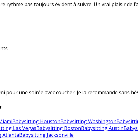
re rythme pas toujours évident à suivre. Un vrai plaisir de l’
ants
emi pour une soirée avec coucher. Je la recommande sans hés
y
Miami
Babysitting Houston
Babysitting Washington
Babysitti
tting Las Vegas
Babysitting Boston
Babysitting Austin
Babysi
g Atlanta
Babysitting Jacksonville