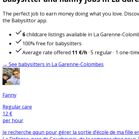
The perfect job to earn money doing what you love. Discov
the Babysittor app.
6
childcare listings available in La Garenne-Colom
100% free for babysitters
Average rate offered
11 €
/h
·
5
regular
·
1
one-tim
→ See babysitters in La Garenne-Colombes
Fanny
Regular care
12 €
per hour
Je recherche qqun pour gérer la sortie d’école de ma fille en
La Defense-gare de Courbevoie, de la ramener chez nous à L