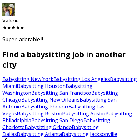
Valerie
★★★★★
Super, adorable !!
Find a babysitting job in another
city
Babysitting New York
Babysitting Los Angeles
Babysitting
Miami
Babysitting Houston
Babysitting
Washington
Babysitting San Francisco
Babysitting
Chicago
Babysitting New Orleans
Babysitting San
Antonio
Babysitting Phoenix
Babysitting Las
Vegas
Babysitting Boston
Babysitting Austin
Babysitting
Philadelphia
Babysitting San Diego
Babysitting
Charlotte
Babysitting Orlando
Babysitting
Dallas
Babysitting Atlanta
Babysitting Jacksonville