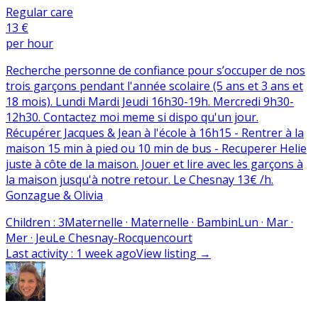
Regular care
13 €
per hour
Recherche personne de confiance pour s’occuper de nos
trois garçons pendant l'année scolaire (5 ans et 3 ans et
18 mois). Lundi Mardi Jeudi 16h30-19h. Mercredi 9h30-
12h30. Contactez moi meme si dispo qu'un jour.
Récupérer Jacques & Jean à l'école à 16h15 - Rentrer à la
maison 15 min à pied ou 10 min de bus - Recuperer Helie
juste à côte de la maison. Jouer et lire avec les garçons à
la maison jusqu'à notre retour. Le Chesnay 13€ /h.
Gonzague & Olivia
Children
:
3
Maternelle · Maternelle · Bambin
Lun · Mar ·
Mer · Jeu
Le Chesnay-Rocquencourt
Last activity
:
1 week ago
View listing
→