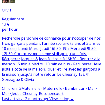
Olivia
Regular care
13 €
per hour
Recherche personne de confiance pour s’occuper de nos
trois garçons pendant l'année scolaire (5 ans et 3 ans et
18 mois). Lundi Mardi Jeudi 16h30-19h. Mercredi 9h30-
12h30. Contactez moi meme si dispo qu'une fois.
Récupérer Jacques & Jean à l'école à 16h30 - Rentrer à la
maison 15 min à pied ou 10 min de bus - Recuperer Helie
juste à côte de la maison. Jouer et lire avec les garçons à
la maison jusqu'à notre retour. Le Chesnay 13€ /h.
Gonzague & Olivia
Children
:
3
Maternelle · Maternelle · Bambin
Lun · Mar ·
Mer · Jeu
Le Chesnay-Rocquencourt
Last activity
:
2 months ago
View listing
→