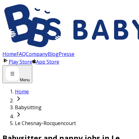
Panneau de gestion des cookies
Home
FAQ
Company
Blog
Presse
Play Store
App Store
Menu
Home
Babysitting
Le Chesnay-Rocquencourt
Babysitter and nanny jobs in Le