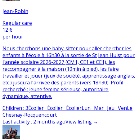
Jean-Robin
Regular care
12 €
per hour
Nous cherchons une baby-sitter pour aller chercher les
enfants à l'école à 16h30 à la sortie de St Jean Hulst pour
l'année scolaire 2026-2027 (CM1, CE1 et CE1), les
raccompagner à la maison (10min à pied), les faire
travailler et jouer (jeux de société, apprentissage anglais,
etc.) jusqu'à l'arrivée des parents (vers 18h30). Profil
recherché : jeune femme sérieuse, autoritaire,
dynamique, attentive.
Children
:
3
Écolier · Écolier · Écolier
Lun · Mar · Jeu · Ven
Le
Chesnay-Rocquencourt
Last activity
:
2 months ago
View listing
→