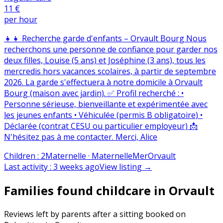
11 €
per hour
👧👧 Recherche garde d'enfants – Orvault Bourg Nous
recherchons une personne de confiance pour garder nos
deux filles, Louise (5 ans) et Joséphine (3 ans), tous les
mercredis hors vacances scolaires, à partir de septembre
2026. La garde s'effectuera à notre domicile à Orvault
Bourg (maison avec jardin). ✅ Profil recherché : •
Personne sérieuse, bienveillante et expérimentée avec
les jeunes enfants • Véhiculée (permis B obligatoire) •
Déclarée (contrat CESU ou particulier employeur) 📩
N'hésitez pas à me contacter. Merci, Alice
Children
:
2
Maternelle · Maternelle
Mer
Orvault
Last activity
:
3 weeks ago
View listing
→
Families found childcare in Orvault
Reviews left by parents after a sitting booked on