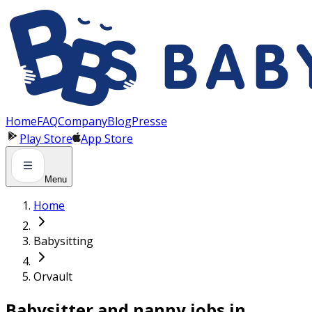
Panneau de gestion des cookies
Home
FAQ
Company
Blog
Presse
Play Store
App Store
Menu
Home
Babysitting
Orvault
Babysitter and nanny jobs in