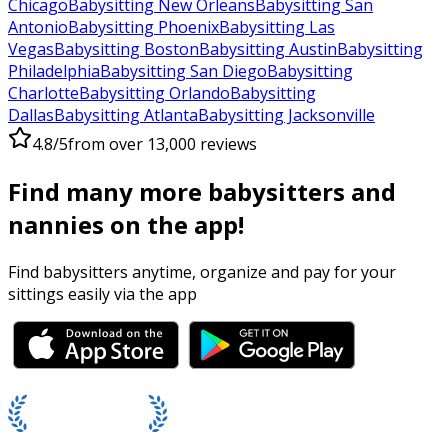
Chicago
Babysitting New Orleans
Babysitting San
Antonio
Babysitting Phoenix
Babysitting Las
Vegas
Babysitting Boston
Babysitting Austin
Babysitting
Philadelphia
Babysitting San Diego
Babysitting
Charlotte
Babysitting Orlando
Babysitting
Dallas
Babysitting Atlanta
Babysitting Jacksonville
4.8/5
from over 13,000 reviews
Find many more babysitters and
nannies on the app!
Find babysitters anytime, organize and pay for your
sittings easily via the app