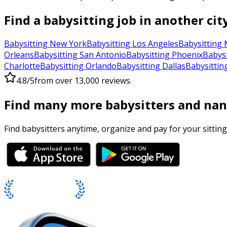
Find a babysitting job in another cit
Babysitting New York
Babysitting Los Angeles
Babysitting 
Orleans
Babysitting San Antonio
Babysitting Phoenix
Babysi
Charlotte
Babysitting Orlando
Babysitting Dallas
Babysittin
4.8/5
from over 13,000 reviews
Find many more babysitters and nan
Find babysitters anytime, organize and pay for your sitting