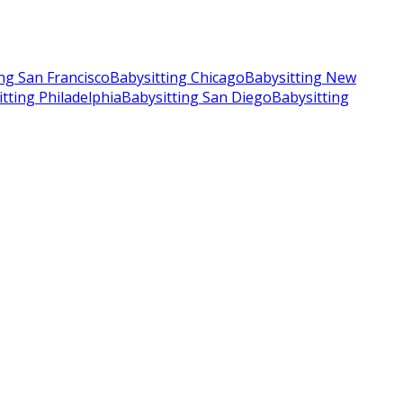
ng San Francisco
Babysitting Chicago
Babysitting New
tting Philadelphia
Babysitting San Diego
Babysitting