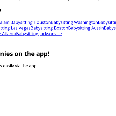
y
Miami
Babysitting Houston
Babysitting Washington
Babysitti
tting Las Vegas
Babysitting Boston
Babysitting Austin
Babysi
g Atlanta
Babysitting Jacksonville
nies on the app!
s easily via the app