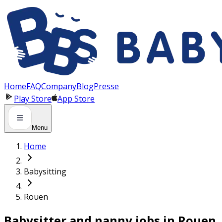
Panneau de gestion des cookies
Home
FAQ
Company
Blog
Presse
Play Store
App Store
Menu
Home
Babysitting
Rouen
Babysitter and nanny jobs in Rouen