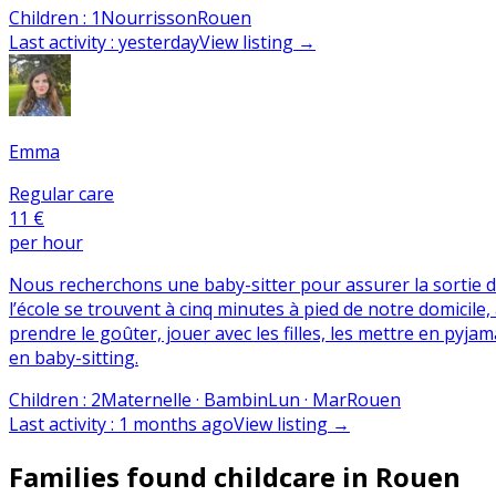
Children
:
1
Nourrisson
Rouen
Last activity
:
yesterday
View listing
→
Emma
Regular care
11 €
per hour
Nous recherchons une baby-sitter pour assurer la sortie d’éc
l’école se trouvent à cinq minutes à pied de notre domicile,
prendre le goûter, jouer avec les filles, les mettre en pyj
en baby-sitting.
Children
:
2
Maternelle · Bambin
Lun · Mar
Rouen
Last activity
:
1 months ago
View listing
→
Families found childcare in Rouen