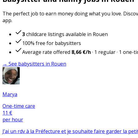
The perfect job to earn money doing what you love. Discove
app.
3
childcare listings available in Rouen
100% free for babysitters
Average rate offered
8,66 €
/h
·
1
regular
·
1
one-t
→ See babysitters in Rouen
Marya
One-time care
11 €
per hour
J’ai un rdv à la Préfecture et je souhaite faire garder la pe