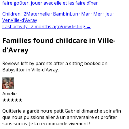
faire goûter, jouer avec elle et les faire dîner
Children
:
2
Maternelle · Bambin
Lun · Mar · Mer · Jeu ·
Ven
Ville-d'Avray
Last activity
:
2 months ago
View listing
→
Families found childcare in Ville-
d'Avray
Reviews left by parents after a sitting booked on
Babysittor in Ville-d'Avray.
Amelie
★★★★★
Quitterie a gardé notre petit Gabriel dimanche soir afin
que nous puissions aller à un anniversaire et profiter
sans soucis. Je la recommande vivement !