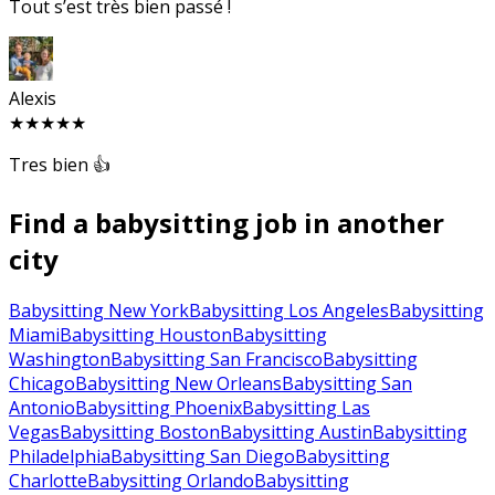
Tout s’est très bien passé !
Alexis
★★★★★
Tres bien 👍
Find a babysitting job in another
city
Babysitting New York
Babysitting Los Angeles
Babysitting
Miami
Babysitting Houston
Babysitting
Washington
Babysitting San Francisco
Babysitting
Chicago
Babysitting New Orleans
Babysitting San
Antonio
Babysitting Phoenix
Babysitting Las
Vegas
Babysitting Boston
Babysitting Austin
Babysitting
Philadelphia
Babysitting San Diego
Babysitting
Charlotte
Babysitting Orlando
Babysitting