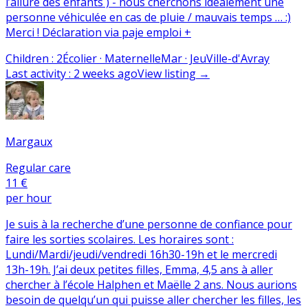
l’allure des enfants ) - nous cherchons idéalement une
personne véhiculée en cas de pluie / mauvais temps … :)
Merci ! Déclaration via paje emploi +
Children
:
2
Écolier · Maternelle
Mar · Jeu
Ville-d'Avray
Last activity
:
2 weeks ago
View listing
→
Margaux
Regular care
11 €
per hour
Je suis à la recherche d’une personne de confiance pour
faire les sorties scolaires. Les horaires sont :
Lundi/Mardi/jeudi/vendredi 16h30-19h et le mercredi
13h-19h. J’ai deux petites filles, Emma, 4,5 ans à aller
chercher à l’école Halphen et Maëlle 2 ans. Nous aurions
besoin de quelqu’un qui puisse aller chercher les filles, les