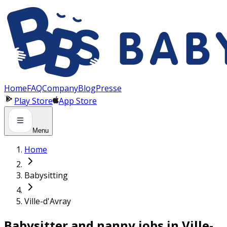
Panneau de gestion des cookies
Home
FAQ
Company
Blog
Presse
Play Store
App Store
Menu
Home
Babysitting
Ville-d'Avray
Babysitter and nanny jobs in Ville-