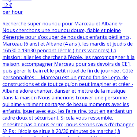
12 €
per hour
Recherche super nounou pour Marceau et Albane ✨
Nous cherchons une nounou douce, fiable et pleine
d’énergie pour s’occuper de nos deux enfants pétillants,
Marceau (6 ans) et Albane (4 ans ), les mardis et jeudis de
16h30 à 19h30 pendant l’école ( hors vacances) La
mission : aller les chercher à l’école, les raccompagner à la
maison, accompagner Marceau pour ses devoirs de CE1,
puis gérer le bain et le petit rituel de fin de journée . Côté
personnalités : - Marceau est un grand fan de Lego, de
constructions et de tout ce qu’on peut imaginer et créer -
Albane adore chanter, danser et mettre de la musique
dans la maison Nous aimerions trouver une personne
qui aime vraiment partager de beaux moments avec les
enfants, jouer avec eux, les faire rire, tout en gardant un
cadre doux et sécurisant. Si cela vous ressemble,
n’hésitez pas à nous écrire, nous serons ravis d’échanger
💛 Ps : l’école se situe à 20/30 minutes de marche ( à