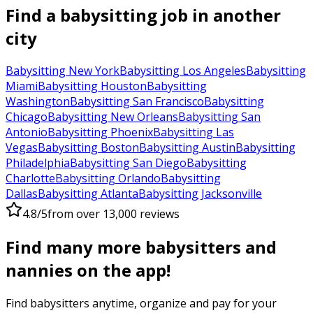
Find a babysitting job in another
city
Babysitting New York
Babysitting Los Angeles
Babysitting
Miami
Babysitting Houston
Babysitting
Washington
Babysitting San Francisco
Babysitting
Chicago
Babysitting New Orleans
Babysitting San
Antonio
Babysitting Phoenix
Babysitting Las
Vegas
Babysitting Boston
Babysitting Austin
Babysitting
Philadelphia
Babysitting San Diego
Babysitting
Charlotte
Babysitting Orlando
Babysitting
Dallas
Babysitting Atlanta
Babysitting Jacksonville
4.8/5
from over 13,000 reviews
Find many more babysitters and
nannies on the app!
Find babysitters anytime, organize and pay for your