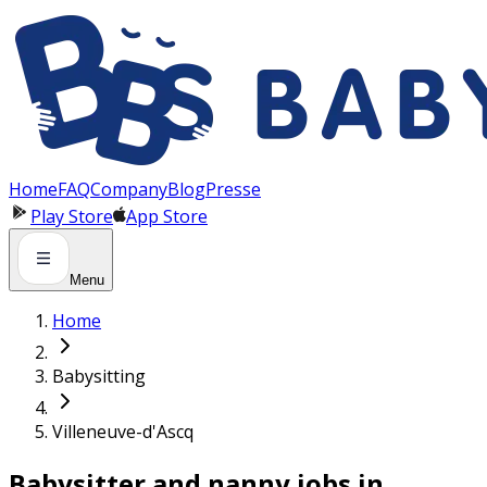
Panneau de gestion des cookies
Home
FAQ
Company
Blog
Presse
Play Store
App Store
Menu
Home
Babysitting
Villeneuve-d'Ascq
Babysitter and nanny jobs in