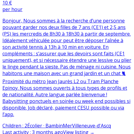
10 €
per hour
Bonjour, Nous sommes à la recherche d’une personne
pouvant garder nos deux filles de 7 ans (CE1) et 2,5 ans
(PS) les mercredis de 8h30 à 18h30 à partir de septembre.
Idéalement véhiculée pour peut être déposer l’aînée à
son activité tennis à 13h à 10 min en voiture. En
compléments : s’assurer que les devoirs sont faits (CE1
uniquement), et si nécessaire étendre une lessive ou plier
le linge pendant la sieste. Pas de ménage ni cuisine. Nous
habitons une maison avec un grand jardin et un chat 🐈
Proximité du métro Jean Jaurès L2 ou Tram Planche
Epinoy. Nous sommes ouverts à tous types de profils et
de nationalité. Autre langue parlée bienvenue !
Babysitting ponctuels en soirée ou week end possibles si
disponible. Job déclaré, paiement CESU possible ou via
l’app.
Children
:
2
Écolier · Bambin
Mer
Villeneuve-d'Ascq
Last activity
:
3 months ago
View listing
→